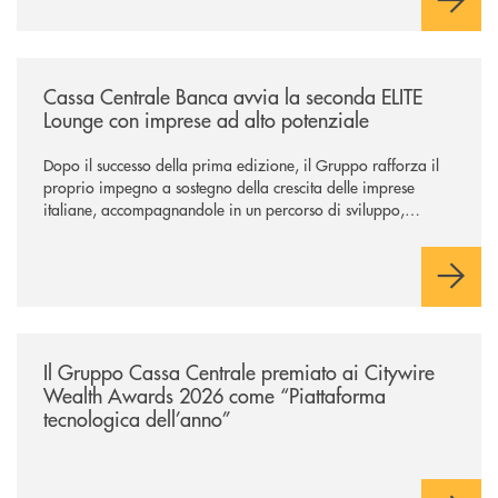
/news/cassa-centrale-banca-avvia-la-seconda-elite-lounge-con-imprese-
Cassa Centrale Banca avvia la seconda ELITE
Lounge con imprese ad alto potenziale
Dopo il successo della prima edizione, il Gruppo rafforza il
proprio impegno a sostegno della crescita delle imprese
italiane, accompagnandole in un percorso di sviluppo,
innovazione e accesso ai mercati dei capitali.
/news/il-gruppo-cassa-centrale-premiato-ai-citywire-wealth-awards-20
Il Gruppo Cassa Centrale premiato ai Citywire
Wealth Awards 2026 come “Piattaforma
tecnologica dell’anno”