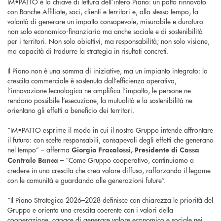
IM•PATTO è la chiave di lettura dell’intero Piano: un patto rinnovato
con Banche Affiliate, soci, clienti e territori e, allo stesso tempo, la
volontà di generare un impatto consapevole, misurabile e duraturo
non solo economico-finanziario ma anche sociale e di sostenibilità
per i territori. Non solo obiettivi, ma responsabilità; non solo visione,
ma capacità di tradurre la strategia in risultati concreti.
Il Piano non è una somma di iniziative, ma un impianto integrato: la
crescita commerciale è sostenuta dall’efficienza operativa,
l’innovazione tecnologica ne amplifica l’impatto, le persone ne
rendono possibile l’esecuzione, la mutualità e la sostenibilità ne
orientano gli effetti a beneficio dei territori.
“IM•PATTO esprime il modo in cui il nostro Gruppo intende affrontare
il futuro: con scelte responsabili, consapevoli degli effetti che generano
nel tempo” – afferma
Giorgio Fracalossi, Presidente di Cassa
– “Come Gruppo cooperativo, continuiamo a
Centrale Banca
credere in una crescita che crea valore diffuso, rafforzando il legame
con le comunità e guardando alle generazioni future”.
“Il Piano Strategico 2026–2028 definisce con chiarezza le priorità del
Gruppo e orienta una crescita coerente con i valori della
cooperazione, capace di generare valore economico e sociale nei