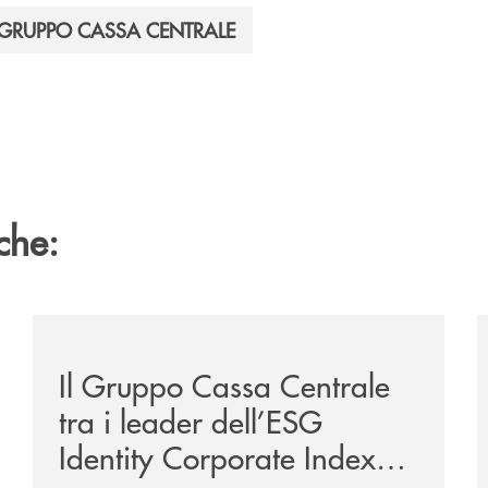
GRUPPO CASSA CENTRALE
che:
lto-stakeholder-gruppo-cassa-centrale/
/news/il-gruppo-cassa-centrale-tra-i-leader-dell-esg-i
/
Il Gruppo Cassa Centrale
tra i leader dell’ESG
Identity Corporate Index