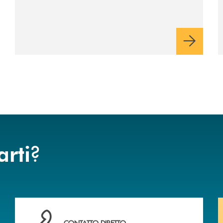
2025
?
arti
 BANCA
Hai bisogno di assistenza immediata? Contattaci .
CONTATTO DIRETTO