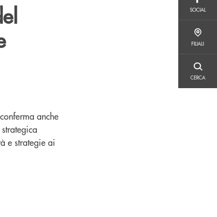
SOCIAL
el
SOCIAL
e
FILIALI
FILIALI
CERCA
CERCA
e conferma anche
 strategica
à e strategie ai