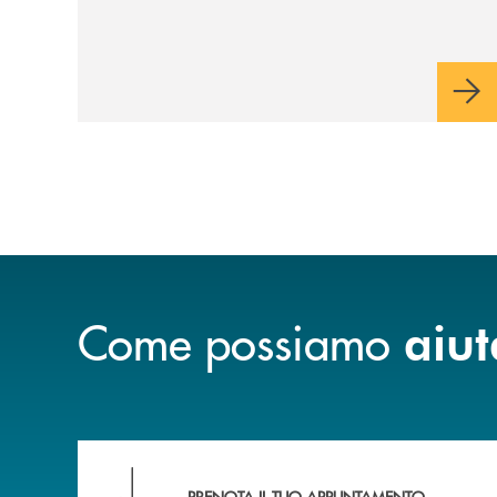
stakeholder del Gruppo
Cassa Centrale
Come possiamo
aiut
Scopri le funzionalità della nuova PRENOTA
PRENOTA IL TUO APPUNTAMENTO