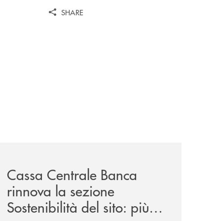
SHARE
dentity-corporate-index-2025/
news/cassa-centrale-banca-rinnova-la-sezione-sostenibilit
Cassa Centrale Banca
rinnova la sezione
Sostenibilità del sito: più