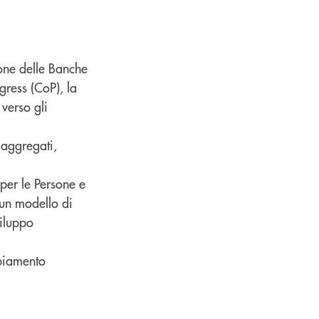
ione delle Banche
ress (CoP), la
verso gli
 aggregati,
per le Persone e
 un modello di
viluppo
mbiamento