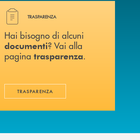
Hai bisogno di alcuni documenti ? Vai alla pagina traspa
TRASPARENZA
Hai bisogno di alcuni
? Vai alla
documenti
pagina
.
trasparenza
TRASPARENZA