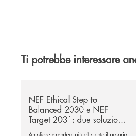
Ti potrebbe interessare an
/news/nef-ethical-step-to-balanced-2030-e-nef-tar
NEF Ethical Step to
Balanced 2030 e NEF
Target 2031: due soluzioni
per far evolvere i tuoi
Ampliare e rendere più efficiente il proprio