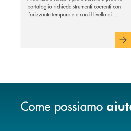
investimenti
portafoglio richiede strumenti coerenti con
l’orizzonte temporale e con il livello di
rischio desiderati. In questo contesto si
inseriscono NEF Ethical Step to Balanced
2030 e NEF Target 2031, due soluzioni tra
loro complementari, pensate per
accompagnare l’investitore in un percorso
strutturato e consapevole.
Come possiamo
aiut