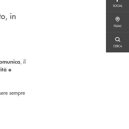
SOCIAL
SOCIAL
o, in
FILIALI
FILIALI
CERCA
CERCA
, il
omunica
ità e
sere sempre