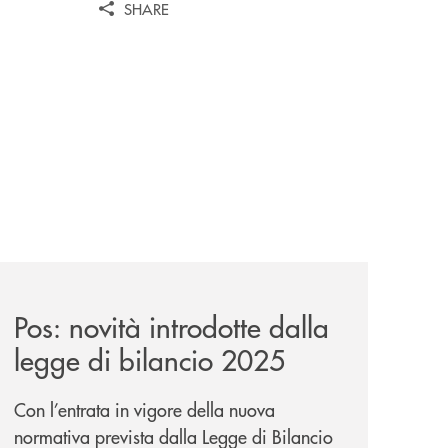
SHARE
i/
news/pos-novita-introdotte-dalla-legge-di-bilancio-2025/
Pos: novità introdotte dalla
legge di bilancio 2025
Con l’entrata in vigore della nuova
normativa prevista dalla Legge di Bilancio