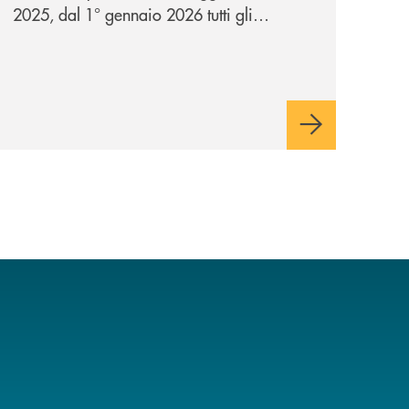
2025, dal 1° gennaio 2026 tutti gli
esercenti dovranno associare il proprio
terminale POS al registratore telematico
tramite il Portale dell’Agenzia delle Entrate:
una misura che mira a ottenere un quadro
più chiaro e coerente tra le transazioni
POS e le vendite rilevate dai registratori di
cassa.