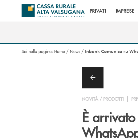
Salta al contenuto principale
PRIVATI
IMPRESE
Sei nella pagina:
Home
/
News
/
Inbank Comunica su Wh
NOVITÀ / PRODOTTI
PRI
È arrivat
WhatsApp