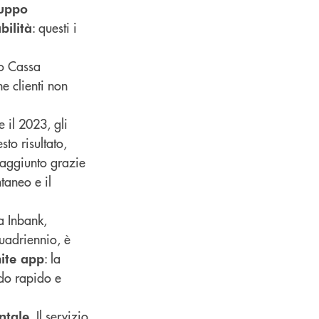
luppo
: questi i
bilità
po Cassa
e clienti non
e il 2023, gli
sto risultato,
 raggiunto grazie
ntaneo e il
ma Inbank,
quadriennio, è
: la
mite app
odo rapido e
. Il servizio
ntale