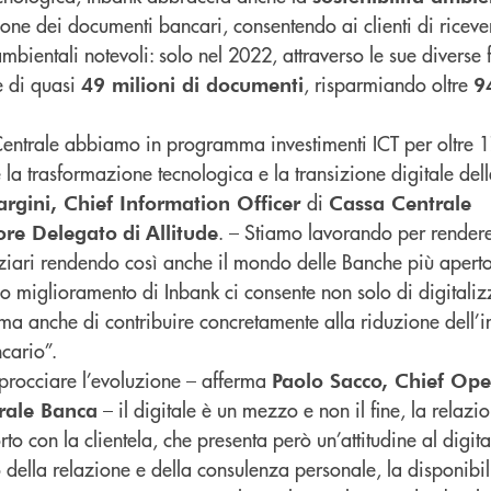
ione dei documenti bancari, consentendo ai clienti di ricever
 ambientali notevoli: solo nel 2022, attraverso le sue diverse
e di quasi
, risparmiando oltre
49 milioni di documenti
9
trale abbiamo in programma investimenti ICT per oltre 17
a trasformazione tecnologica e la transizione digitale del
di
gini, Chief Information Officer
Cassa Centrale
. – Stiamo lavorando per rendere
ore Delegato
di
Allitude
nziari rendendo così anche il mondo delle Banche più aperto 
inuo miglioramento di Inbank ci consente non solo di digitali
, ma anche di contribuire concretamente alla riduzione dell’
cario”.
procciare l’evoluzione – afferma
Paolo Sacco, Chief Ope
– il digitale è un mezzo e non il fine, la relazi
rale Banca
to con la clientela, che presenta però un’attitudine al digit
o della relazione e della consulenza personale, la disponibil