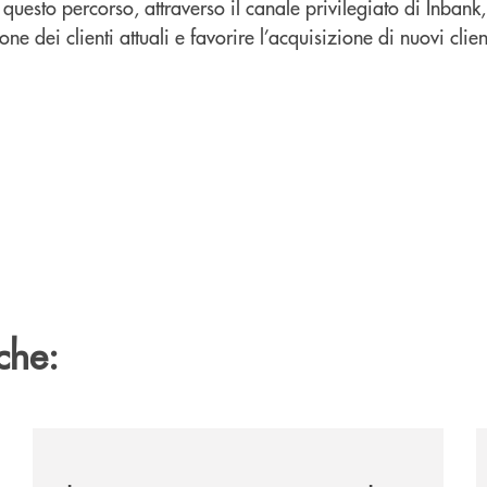
n questo percorso, attraverso il canale privilegiato di Inban
ne dei clienti attuali e favorire l’acquisizione di nuovi clien
.
che:
te-lounge-con-imprese-ad-alto-potenziale/
/news/il-gruppo-cassa-centrale-premiato-ai-citywire-
/