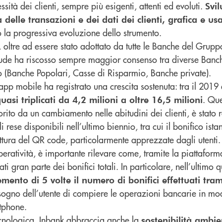
ità dei clienti, sempre più esigenti, attenti ed evoluti.
Svi
 delle transazioni e dei dati dei clienti, grafica e usa
 la progressiva evoluzione dello strumento.
 oltre ad essere stato adottato da tutte le Banche del Grup
itude ha riscosso sempre maggior consenso tra diverse Banch
o (Banche Popolari, Casse di Risparmio, Banche private).
 app mobile ha registrato una crescita sostenuta: tra il 2019 
. Que
asi triplicati da 4,2 milioni a oltre 16,5 milioni
vorito da un cambiamento nelle abitudini dei clienti, è stato
i rese disponibili nell’ultimo biennio, tra cui il bonifico ista
tura del QR code, particolarmente apprezzate dagli utenti.
operatività, è importante rilevare come, tramite la piattafor
i gran parte dei bonifici totali. In particolare, nell’ultimo 
emento di 5 volte il numero di bonifici effettuati tra
isogno dell’utente di compiere le operazioni bancarie in m
tphone.
ecnologica, Inbank abbraccia anche la
sostenibilità ambie