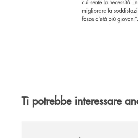
cui sente la necessità. I
migliorare la soddisfazio
fasce d’età più giovani”
Ti potrebbe interessare an
/news/cassa-centrale-banca-avvia-la-seconda-eli