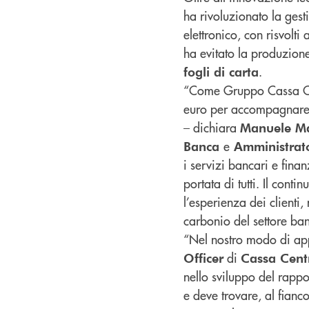
ha rivoluzionato la gest
elettronico, con risvolti
ha evitato la produzion
.
fogli di carta
“Come Gruppo Cassa Cen
euro per accompagnare l
– dichiara
Manuele Mar
e
Banca
Amministrat
i servizi bancari e fina
portata di tutti. Il cont
l’esperienza dei clienti
carbonio del settore ban
“Nel nostro modo di ap
di
Officer
Cassa Cent
nello sviluppo del rappor
e deve trovare, al fianc