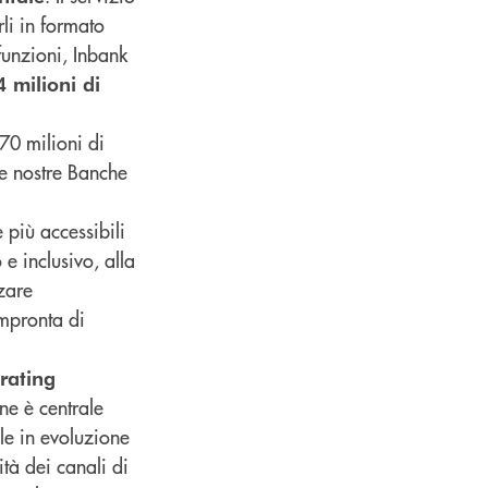
li in formato
 funzioni, Inbank
4 milioni di
0 milioni di
le nostre Banche
 più accessibili
e inclusivo, alla
zzare
impronta di
rating
one è centrale
ale in evoluzione
ità dei canali di