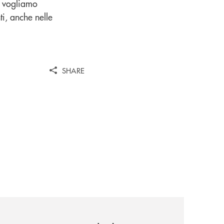
k, vogliamo
ti, anche nelle
SHARE
wealth-awards-2026-come-piattaforma-tecnologica-dell-an
news/giornatamondialedellambiente2026/