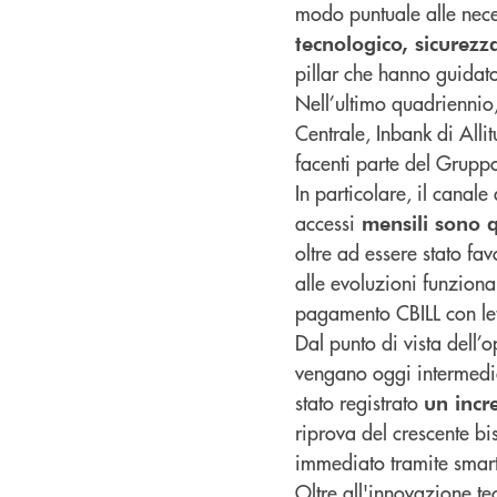
modo puntuale alle necess
tecnologico, sicurezza
pillar che hanno guidato
Nell’ultimo quadriennio,
Centrale, Inbank di All
facenti parte del Grupp
In particolare, il canale
accessi
mensili sono qu
oltre ad essere stato fa
alle evoluzioni funzional
pagamento CBILL con let
Dal punto di vista dell’
vengano oggi intermediat
stato registrato
un incr
riprova del crescente b
immediato tramite smar
Oltre all'innovazione t