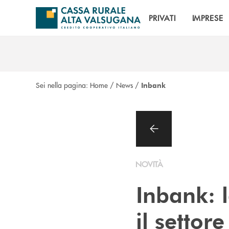
Salta al contenuto principale
PRIVATI
IMPRESE
Sei nella pagina:
Home
/
News
/
Inbank
NOVITÀ
Inbank: 
il settor