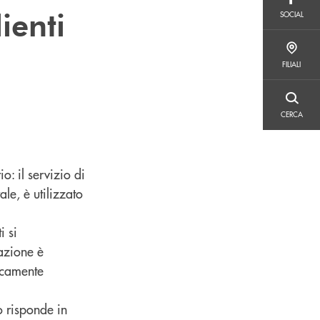
SOCIAL
ienti
SOCIAL
FILIALI
FILIALI
CERCA
CERCA
o: il servizio di
le, è utilizzato
i si
azione è
icamente
o risponde in