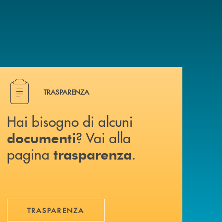
Hai bisogno di alcuni documenti ? Vai alla pagina traspa
TRASPARENZA
Hai bisogno di alcuni
? Vai alla
documenti
pagina
.
trasparenza
TRASPARENZA