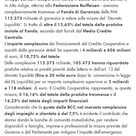
in Alto Adige, attorno alla
- avevano
Federazione Raiffeisen
complessivamente trasmesso al
delle PMI
Fondo di Garanzia
richieste di garanzia a valere sulle misure del “Decreto
115.373
Liquidità”. Si tratta di
oltre il 15,63% del totale delle pratiche
, secondo dati forniti dal
inviate al Fondo
Medio Credito
Centrale.
L’
dei finanziamenti del Credito Cooperativo e
importo
complessivo
assistiti dalle garanzie statali ha superato i
4 miliardi e 606 milioni
di euro,
.
il 10,75%
del totale
Delle complessive
richieste,
115.373
105.473 hanno riguardato
pratiche relative ai prestiti previsti dalla lettera m dell’art. 13 del
decreto liquidità (
dopo la conversione in legge
fino a 30 mila euro
del DL Liquidità) per un importo complessivo superiore ai
2 miliardi
di euro. Il Credito Cooperativo rappresenta, su questa
e 118 milioni
misura,
e
il 16,16% del totale delle pratiche trasmesse
il
.
16,25% del totale degli importi finanziati
Considerando che la
quota delle BCC nel mercato complessivo
è evidente il contributo che
degli impieghi a clientela è del 7,5%
stanno dando le banche di comunità mutualistiche, per rendere
disponibili a famiglie, imprese e professionisti le misure previste dal
Governo e dal Parlamento per mitigare l’impatto dell’emergenza