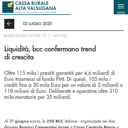
Salta al contenuto principale
MENU
02 LUGLIO 2020
EMERGENZA COVID-19
NOVITÀ
Liquidità, bcc confermano trend
di crescita
Oltre 115 mila i prestiti garantiti per 4,6 miliardi di
Euro trasmessi al fondo PMI. Di questi, 105 mila i
crediti fino a 30 mila Euro per un valore di 2 miliardi e
118 milioni di Euro. Deliberate e operative oltre 310
mila moratorie per 35 miliardi.
Al 29
scorso, le
italiane - organizzate nei due
giugno
250 BCC
e
e,
Gruppi Bancari Cooperativi Iccrea
Cassa Centrale Banca