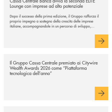
Cassa Centrale Banca avvia la seconda ELITE
Lounge con imprese ad alto potenziale
Dopo il successo della prima edizione, il Gruppo rafforza il
proprio impegno a sostegno della crescita delle imprese
italiane, accompagnandole in un percorso di sviluppo,
innovazione e accesso ai mercati dei capitali.
/news/il-gruppo-cassa-centrale-premiato-ai-citywire-wealth-awards-20
Il Gruppo Cassa Centrale premiato ai Citywire
Wealth Awards 2026 come “Piattaforma
tecnologica dell’anno”
/news/giornatamondialedellambiente2026/