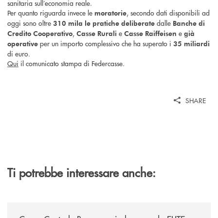
sanitaria sull’economia reale.
Per quanto riguarda invece le
, secondo dati disponibili ad
moratorie
oggi sono oltre
dalle
310 mila
le
pratiche deliberate
Banche di
,
e
e
Credito Cooperativo
Casse Rurali
Casse Raiffeisen
già
per un importo complessivo che ha superato i
operative
35 miliardi
di euro.
Qui
il comunicato stampa di Federcasse.
SHARE
Ti potrebbe interessare anche:
/news/cassa-centrale-banca-avvia-la-seconda-elite-lounge-con-imprese-