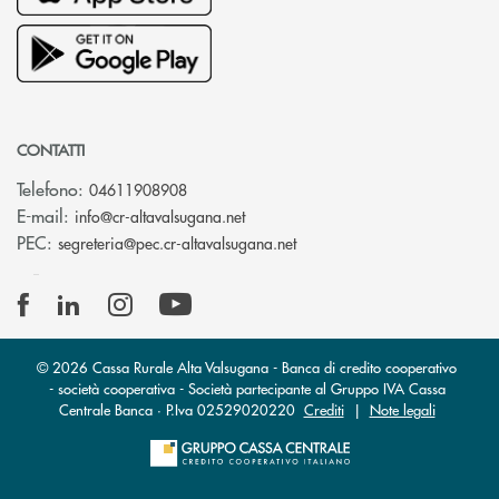
CONTATTI
Telefono:
04611908908
(si apre l’app di posta elettronica
E-mail:
info@cr-altavalsugana.net
(si apre l’app di posta elet
PEC:
segreteria@pec.cr-altavalsugana.net
© 2026 Cassa Rurale Alta Valsugana - Banca di credito cooperativo
- società cooperativa - Società partecipante al Gruppo IVA Cassa
Centrale Banca · P.Iva 02529020220
Crediti
|
Note legali