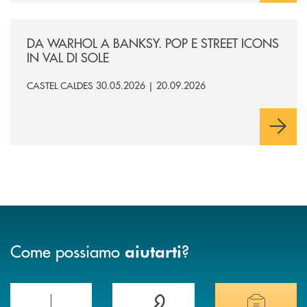
/news/da-warhol-a-banksy-pop-e-street-icons-in-val-di-sole/
DA WARHOL A BANKSY. POP E STREET ICONS
IN VAL DI SOLE
CASTEL CALDES 30.05.2026 | 20.09.2026
Come possiamo
?
aiutarti
Scopri le funzionalità della nuova PRENOTA BANCA
Hai bisogno di assistenza immediata? Contatta
Hai bisogno di alcuni