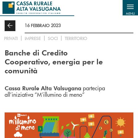
Salta al contenuto principale
MENU
16 FEBBRAIO 2023
PRIVATI
IMPRESE
SOCI
TERRITORIO
Banche di Credito
Cooperativo, energia per le
comunità
partecipa
Cassa Rurale Alta Valsugana
all’iniziativa “M’illumino di meno”