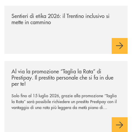
/news/sentieri-di-etika-2026/
Sentieri di etika 2026: il Trentino inclusivo si
mette in cammino
/news/al-via-la-promozione-taglia-la-rata-di-prestipay-il-prestito-perso
Al via la promozione “Taglia la Rata” di
Prestipay. Il prestito personale che si fa in due
per te!
Solo fino al 15 luglio 2026, grazie alla promozione “Taglia
la Rata” sarà possibile richiedere un prestito Prestipay con il
vantaggio di una rata più leggera da metà piano di
rimborso.