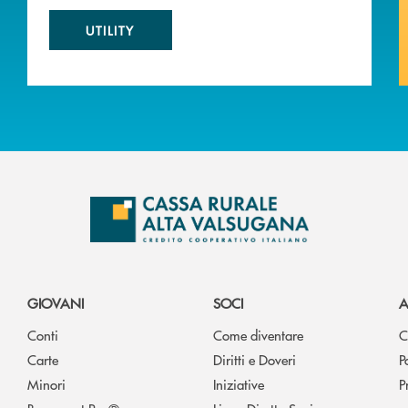
UTILITY
GIOVANI
SOCI
A
Conti
Come diventare
C
Carte
Diritti e Doveri
P
Minori
Iniziative
P