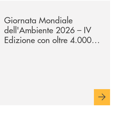
wealth-awards-2026-come-piattaforma-tecnologica-dell-an
news/giornatamondialedellambiente2026/
Giornata Mondiale
dell'Ambiente 2026 – IV
Edizione con oltre 4.000
studenti