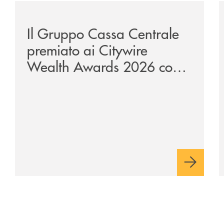
te-lounge-con-imprese-ad-alto-potenziale/
/news/il-gruppo-cassa-centrale-premiato-ai-citywire-
/
Il Gruppo Cassa Centrale
premiato ai Citywire
Wealth Awards 2026 come
“Piattaforma tecnologica
dell’anno”