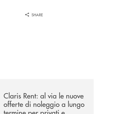
SHARE
news/claris-rent-al-via-le-nuove-offerte-di-noleggio-a-lung
Claris Rent: al via le nuove
offerte di noleggio a lungo
termine per privati e