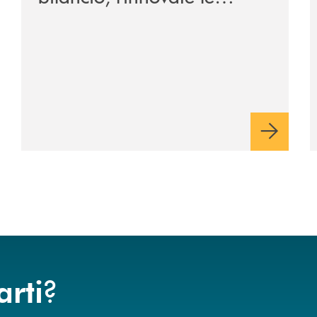
cariche sociali
?
arti