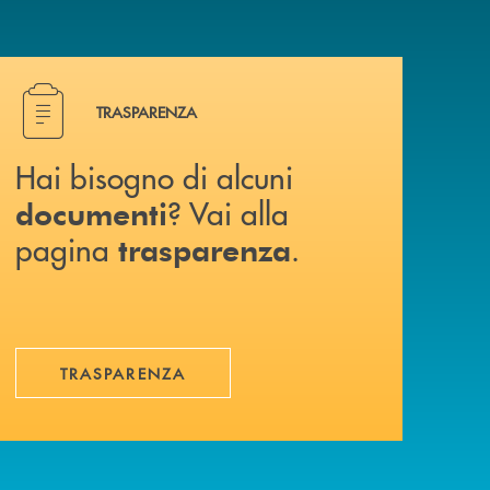
Hai bisogno di alcuni documenti ? Vai alla pagina traspa
TRASPARENZA
Hai bisogno di alcuni
? Vai alla
documenti
pagina
.
trasparenza
TRASPARENZA