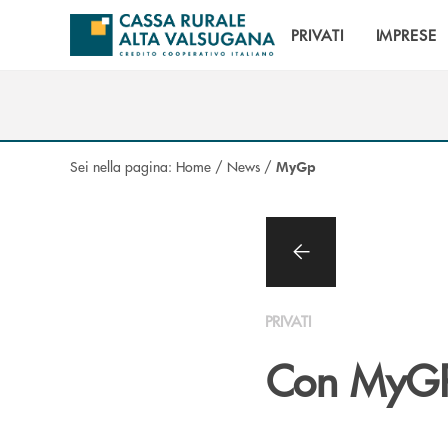
Salta al contenuto principale
PRIVATI
IMPRESE
Sei nella pagina:
Home
/
News
/
MyGp
PRIVATI
Con MyGP v