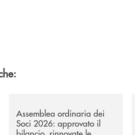
che:
ipay-il-prestito-personale-che-si-fa-in-due-per-te/
/news/assemblea_2026/
/
Assemblea ordinaria dei
Soci 2026: approvato il
bilancio, rinnovate le