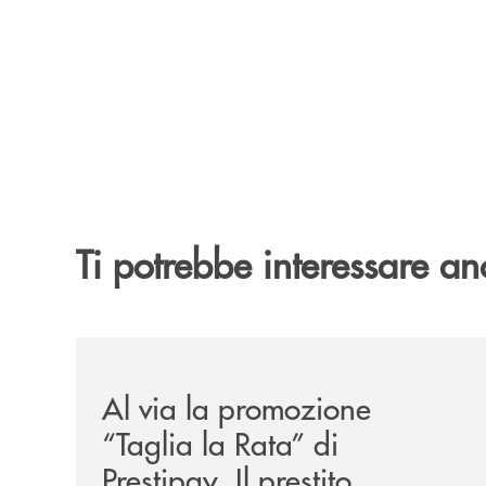
Ti potrebbe interessare an
/news/al-via-la-promozione-taglia-la-rata-di-prest
Al via la promozione
“Taglia la Rata” di
Prestipay. Il prestito