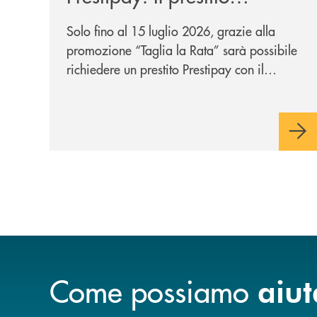
personale che si fa in due
Solo fino al 15 luglio 2026, grazie alla
per te!
promozione “Taglia la Rata” sarà possibile
richiedere un prestito Prestipay con il
vantaggio di una rata più leggera da metà
piano di rimborso.
Come possiamo
aiut