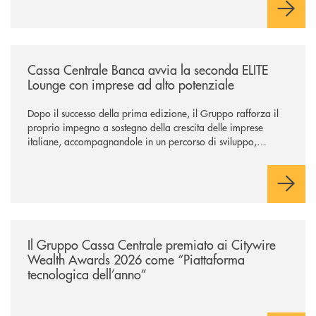
/news/cassa-centrale-banca-avvia-la-seconda-elite-lounge-con-imprese-
Cassa Centrale Banca avvia la seconda ELITE
Lounge con imprese ad alto potenziale
Dopo il successo della prima edizione, il Gruppo rafforza il
proprio impegno a sostegno della crescita delle imprese
italiane, accompagnandole in un percorso di sviluppo,
innovazione e accesso ai mercati dei capitali.
/news/il-gruppo-cassa-centrale-premiato-ai-citywire-wealth-awards-20
Il Gruppo Cassa Centrale premiato ai Citywire
Wealth Awards 2026 come “Piattaforma
tecnologica dell’anno”