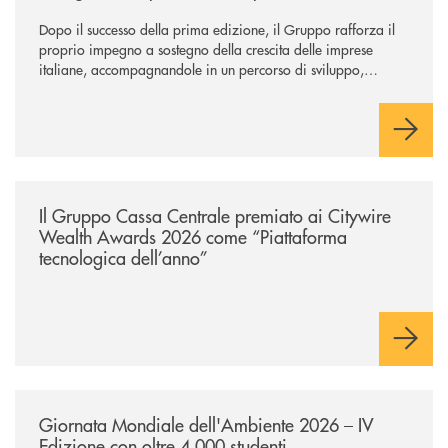
Dopo il successo della prima edizione, il Gruppo rafforza il
proprio impegno a sostegno della crescita delle imprese
italiane, accompagnandole in un percorso di sviluppo,
innovazione e accesso ai mercati dei capitali.
/news/il-gruppo-cassa-centrale-premiato-ai-citywire-wealth-awards-20
Il Gruppo Cassa Centrale premiato ai Citywire
Wealth Awards 2026 come “Piattaforma
tecnologica dell’anno”
/news/giornatamondialedellambiente2026/
Giornata Mondiale dell'Ambiente 2026 – IV
Edizione con oltre 4.000 studenti