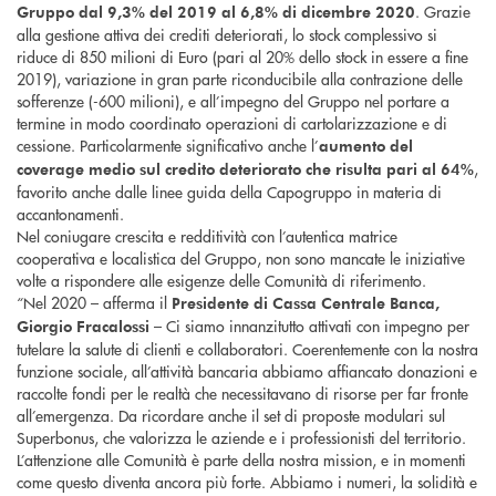
. Grazie
Gruppo dal 9,3% del 2019 al 6,8% di dicembre 2020
alla gestione attiva dei crediti deteriorati, lo stock complessivo si
riduce di 850 milioni di Euro (pari al 20% dello stock in essere a fine
2019), variazione in gran parte riconducibile alla contrazione delle
sofferenze (-600 milioni), e all’impegno del Gruppo nel portare a
termine in modo coordinato operazioni di cartolarizzazione e di
cessione. Particolarmente significativo anche l’
aumento del
,
coverage medio sul credito deteriorato che risulta pari al 64%
favorito anche dalle linee guida della Capogruppo in materia di
accantonamenti.
Nel coniugare crescita e redditività con l’autentica matrice
cooperativa e localistica del Gruppo, non sono mancate le iniziative
volte a rispondere alle esigenze delle Comunità di riferimento.
“Nel 2020 – afferma il
Presidente di Cassa Centrale Banca,
– Ci siamo innanzitutto attivati con impegno per
Giorgio Fracalossi
tutelare la salute di clienti e collaboratori. Coerentemente con la nostra
funzione sociale, all’attività bancaria abbiamo affiancato donazioni e
raccolte fondi per le realtà che necessitavano di risorse per far fronte
all’emergenza. Da ricordare anche il set di proposte modulari sul
Superbonus, che valorizza le aziende e i professionisti del territorio.
L’attenzione alle Comunità è parte della nostra mission, e in momenti
come questo diventa ancora più forte. Abbiamo i numeri, la solidità e