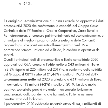
al 64%.
Il Consiglio di Amministrazione di Cassa Centrale ha approvato i dati
preconsuntivi 2020 che confermano la capacità del Gruppo Cassa
Centrale e delle 77 Banche di Credito Cooperativo, Casse Rurali e
Raiffeisenkassen, di crescere patrimonialmente ed economicamente, e
di svolgere al meglio il proprio ruolo a sostegno delle Comunità,
reagendo più che positivamente all’emergenza Covid-19 e
garantendo sempre, insieme ad Allitude, la continuità operativa dei
servizi.
Questi i principali dati di preconsuntivo a livello consolidato 2020
approvati dal CdA: crescono l’
utile netto a 245 milioni di Euro
(+8,8% rispetto ai 225 milioni del 2019) e, a conferma della solidità
del Gruppo, il
rispetto al 19,7% del 2019.
CET1 ratio al 21,46%
Le
nel 2020 si attestano a
,
commissioni nette
657 milioni di Euro
in aumento di 13 milioni
rispetto al 2019. Un dato molto
(+2%)
positivo, soprattutto perché maturato in un contesto fortemente
condizionato dalla pandemia che ha limitato l’attività nei mesi
caratterizzati dal lockdown.
Il preconsuntivo 2020 evidenzia un totale attivo di
83,1 miliardi di