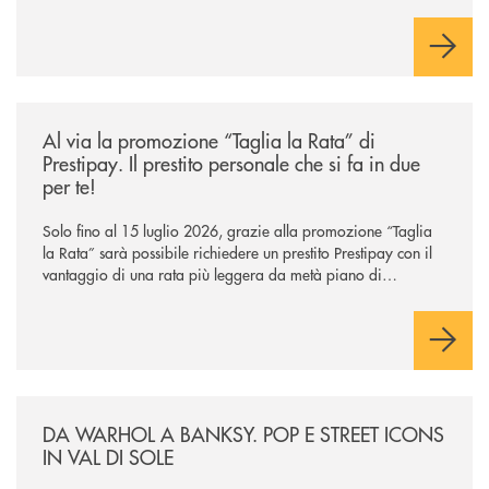
/news/al-via-la-promozione-taglia-la-rata-di-prestipay-il-prestito-perso
Al via la promozione “Taglia la Rata” di
Prestipay. Il prestito personale che si fa in due
per te!
Solo fino al 15 luglio 2026, grazie alla promozione “Taglia
la Rata” sarà possibile richiedere un prestito Prestipay con il
vantaggio di una rata più leggera da metà piano di
rimborso.
/news/da-warhol-a-banksy-pop-e-street-icons-in-val-di-sole/
DA WARHOL A BANKSY. POP E STREET ICONS
IN VAL DI SOLE