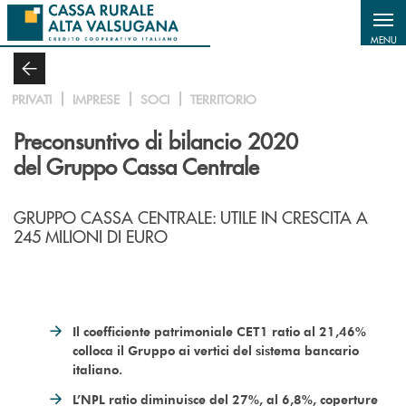
Salta al contenuto principale
MENU
PRIVATI
IMPRESE
SOCI
TERRITORIO
Preconsuntivo di bilancio 2020
del Gruppo Cassa Centrale
GRUPPO CASSA CENTRALE: UTILE IN CRESCITA A
245 MILIONI DI EURO
Il coefficiente patrimoniale CET1 ratio al 21,46%
colloca il Gruppo ai vertici del sistema bancario
italiano.
L’NPL ratio diminuisce del 27%, al 6,8%, coperture