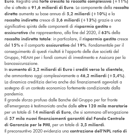
. Registra una
Euro
forte crescita la raccolta complessiva (+11%)
che si attesta a
. La componente della
91,6 miliardi di Euro
raccolta
aumenta su base annua di
e la
diretta
5,2 miliardi (+10%)
cresce di
grazie a una
raccolta indiretta
3,6 miliardi (+13%)
significativa spinta delle componenti di
e
risparmio gestito
che rappresentano, alla fine del 2020, il
della
assicurativo
63%
: in particolare, il
cresce
raccolta indiretta totale
risparmio gestito
del
e il comparto
del
. Fondamentale per il
15%
assicurativo
19%
conseguimento di questi risultati è l’apporto delle due società del
Gruppo, NEAM per i fondi comuni di investimento e Assicura per la
bancassicurazione.
In
,
aumento di 3,2 miliardi di Euro i crediti verso la clientela
che ammontano oggi complessivamente a
.
46,2 miliardi (+5,4%)
La dinamica creditizia deriva anche dai finanziamenti agevolati a
sostegno di un contesto economico fortemente condizionato dalla
pandemia.
Il grande sforzo profuso dalle Banche del Gruppo per far fronte
all’emergenza è testimoniato anche dalle
oltre 120 mila moratorie
per un totale di
, che si sommano all’erogazione
14 miliardi di Euro
di
57 mila nuovi finanziamenti garantiti dal Fondo Centrale
, per un totale di
.
di Garanzia per le PMI
3,5 miliardi
Il preconsuntivo 2020 evidenzia una
contrazione dell’NPL ratio di