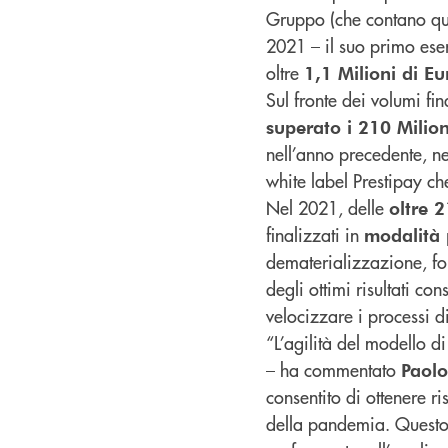
Gruppo (che contano quas
2021 – il suo primo eser
oltre
1,1 Milioni di Eu
Sul fronte dei volumi fina
superato i 210 Milion
nell’anno precedente, ne
white label Prestipay che
Nel 2021, delle
oltre 
finalizzati in
modalità 
dematerializzazione, fo
degli ottimi risultati co
velocizzare i processi di
“L’agilità del modello di
– ha commentato
Paolo
consentito di ottenere ri
della pandemia. Questo è