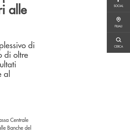
SOCIAL
i alle
SOCIAL
FILIALI
FILIALI
plessivo di
CERCA
CERCA
 di oltre
ultati
e al
Cassa Centrale
alle Banche del