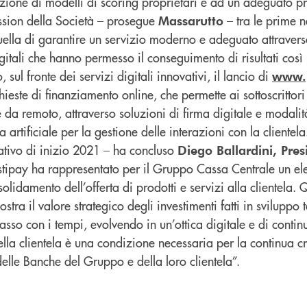
zione di modelli di scoring proprietari e ad un adeguato pr
ission della Società – prosegue
– tra le prime n
Massarutto
uella di garantire un servizio moderno e adeguato attravers
gitali che hanno permesso il conseguimento di risultati così p
, sul fronte dei servizi digitali innovativi, il lancio di
www.p
hieste di finanziamento online, che permette ai sottoscrittori 
da remoto, attraverso soluzioni di firma digitale e modalit
a artificiale per la gestione delle interazioni con la clientela
ativo di inizio 2021 – ha concluso
Diego Ballardini, Pres
stipay ha rappresentato per il Gruppo Cassa Centrale un e
olidamento dell’offerta di prodotti e servizi alla clientela.
stra il valore strategico degli investimenti fatti in sviluppo
asso con i tempi, evolvendo in un’ottica digitale e di contin
ella clientela è una condizione necessaria per la continua cr
 delle Banche del Gruppo e della loro clientela”.