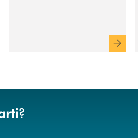
dell’anno”
?
arti