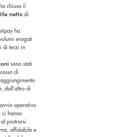
ha chiuso il
di
tile netto
stipay ha
 volumi erogati
 di terzi in
sono stati
ioni
ocesso di
 raggiungimento
, dall’altro di
l’avvio operativo
 ci hanno
 al protrarsi
na, affidabile e