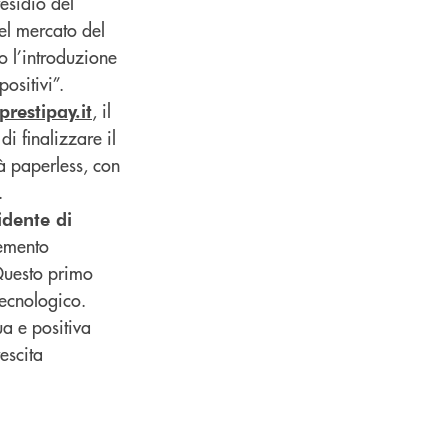
esidio del
el mercato del
o l’introduzione
ositivi”.
, il
restipay.it
di finalizzare il
à paperless, con
.
idente di
lemento
 Questo primo
 tecnologico.
ua e positiva
escita