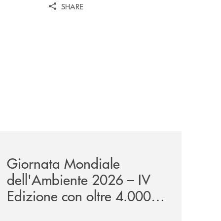
SHARE
wealth-awards-2026-come-piattaforma-tecnologica-dell-an
news/giornatamondialedellambiente2026/
Giornata Mondiale
dell'Ambiente 2026 – IV
Edizione con oltre 4.000
studenti