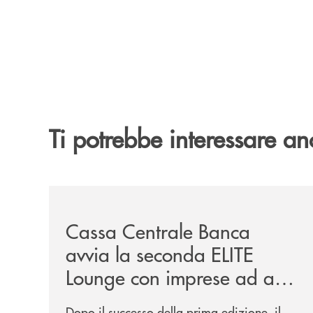
Ti potrebbe interessare an
/news/cassa-centrale-banca-avvia-la-seconda-eli
Cassa Centrale Banca
avvia la seconda ELITE
Lounge con imprese ad alto
potenziale
Dopo il successo della prima edizione, il