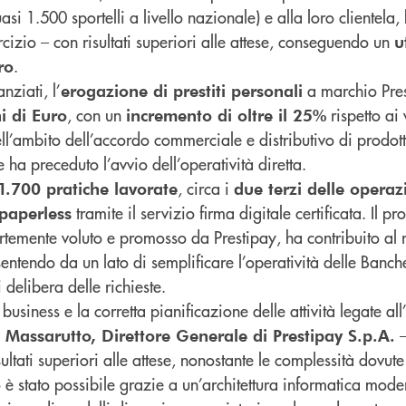
i 1.500 sportelli a livello nazionale) e alla loro clientela, 
cizio – con risultati superiori alle attese, conseguendo un
u
.
ro
nziati, l’
a marchio Pre
erogazione di prestiti personali
, con un
rispetto ai
i di Euro
incremento di oltre il 25%
ll’ambito dell’accordo commerciale e distributivo di prodotti
 ha preceduto l’avvio dell’operatività diretta.
, circa i
21.700 pratiche lavorate
due terzi delle operaz
tramite il servizio firma digitale certificata. Il pr
paperless
rtemente voluto e promosso da Prestipay, ha contribuito al
nsentendo da un lato di semplificare l’operatività delle Banche
 delibera delle richieste.
 business e la corretta pianificazione delle attività legate al
–
 Massarutto, Direttore Generale di Prestipay S.p.A.
sultati superiori alle attese, nonostante le complessità dovute
 stato possibile grazie a un’architettura informatica moder