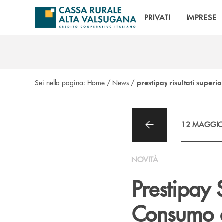
Salta al contenuto principale
PRIVATI
IMPRESE
Sei nella pagina:
Home
/
News
/
prestipay risultati superio
12 MAGGIO
NOVITÀ
Prestipay 
Consumo d