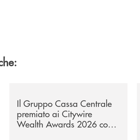
che:
te-lounge-con-imprese-ad-alto-potenziale/
/news/il-gruppo-cassa-centrale-premiato-ai-citywire-
/
Il Gruppo Cassa Centrale
premiato ai Citywire
Wealth Awards 2026 come
“Piattaforma tecnologica