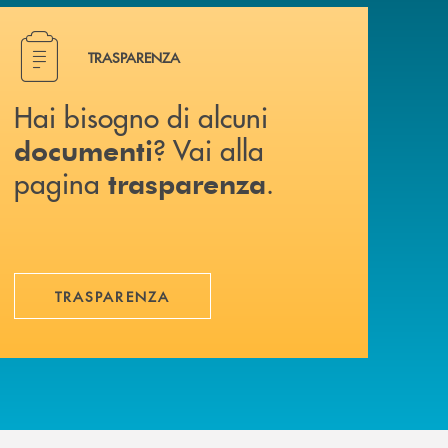
Hai bisogno di alcuni documenti ? Vai alla pagina traspa
TRASPARENZA
Hai bisogno di alcuni
? Vai alla
documenti
pagina
.
trasparenza
TRASPARENZA