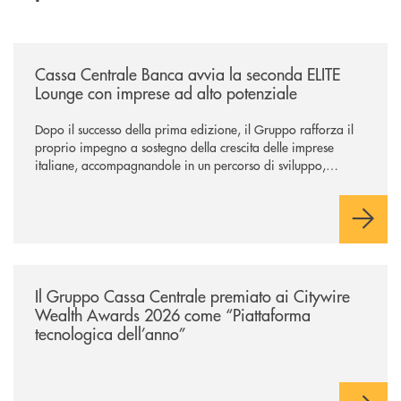
/news/cassa-centrale-banca-avvia-la-seconda-elite-lounge-con-imprese-
Cassa Centrale Banca avvia la seconda ELITE
Lounge con imprese ad alto potenziale
Dopo il successo della prima edizione, il Gruppo rafforza il
proprio impegno a sostegno della crescita delle imprese
italiane, accompagnandole in un percorso di sviluppo,
innovazione e accesso ai mercati dei capitali.
/news/il-gruppo-cassa-centrale-premiato-ai-citywire-wealth-awards-20
Il Gruppo Cassa Centrale premiato ai Citywire
Wealth Awards 2026 come “Piattaforma
tecnologica dell’anno”