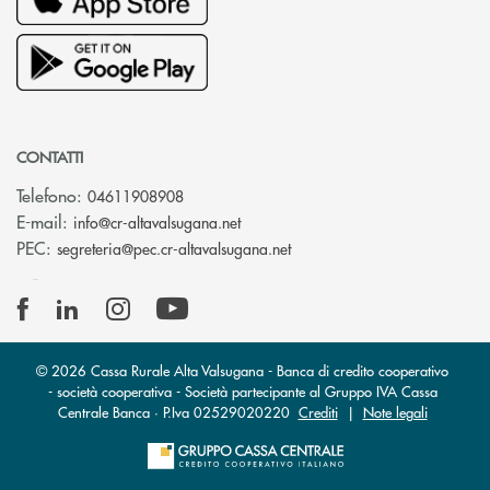
CONTATTI
Telefono:
04611908908
(si apre l’app di posta elettronica
E-mail:
info@cr-altavalsugana.net
(si apre l’app di posta elet
PEC:
segreteria@pec.cr-altavalsugana.net
© 2026 Cassa Rurale Alta Valsugana - Banca di credito cooperativo
- società cooperativa - Società partecipante al Gruppo IVA Cassa
Centrale Banca · P.Iva 02529020220
Crediti
|
Note legali