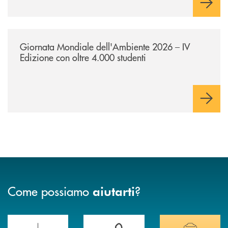
/news/giornatamondialedellambiente2026/
Giornata Mondiale dell'Ambiente 2026 – IV
Edizione con oltre 4.000 studenti
Come possiamo
?
aiutarti
Scopri le funzionalità della nuova PRENOTA BANCA
Hai bisogno di assistenza immediata? Contatta
Hai bisogno di alcuni