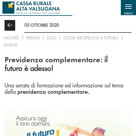
Salta al contenuto principale
MENU
05 OTTOBRE 2020
NOVITÀ
PRIVATI
SOCI
COOP. RECIPROCA E FUTURA
EVENTI
: il
Previdenza complementare
futuro è adesso!
Una serata di formazione ed informazione sul tema
della
previdenza complementare.