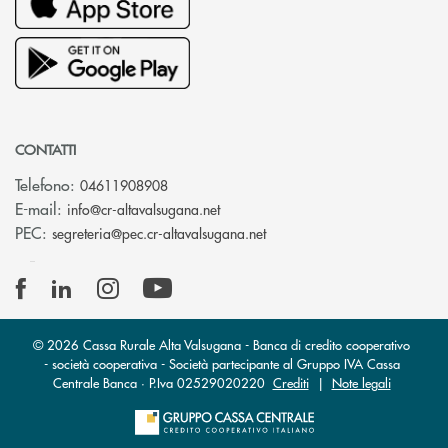
CONTATTI
Telefono:
04611908908
(si apre l’app di posta elettronica
E-mail:
info@cr-altavalsugana.net
(si apre l’app di posta elet
PEC:
segreteria@pec.cr-altavalsugana.net
© 2026 Cassa Rurale Alta Valsugana - Banca di credito cooperativo
- società cooperativa - Società partecipante al Gruppo IVA Cassa
Centrale Banca · P.Iva 02529020220
Crediti
|
Note legali