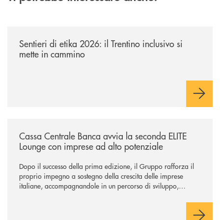
/news/sentieri-di-etika-2026/
Sentieri di etika 2026: il Trentino inclusivo si
mette in cammino
/news/cassa-centrale-banca-avvia-la-seconda-elite-lounge-con-imprese-
Cassa Centrale Banca avvia la seconda ELITE
Lounge con imprese ad alto potenziale
Dopo il successo della prima edizione, il Gruppo rafforza il
proprio impegno a sostegno della crescita delle imprese
italiane, accompagnandole in un percorso di sviluppo,
innovazione e accesso ai mercati dei capitali.