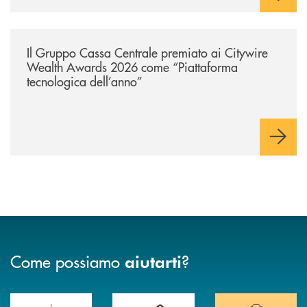
/news/il-gruppo-cassa-centrale-premiato-ai-citywire-wealth-awards-20
Il Gruppo Cassa Centrale premiato ai Citywire
Wealth Awards 2026 come “Piattaforma
tecnologica dell’anno”
Come possiamo
?
aiutarti
Scopri le funzionalità della nuova PRENOTA BANCA
Hai bisogno di assistenza immediata? Contatta
Hai bisogno di alcuni