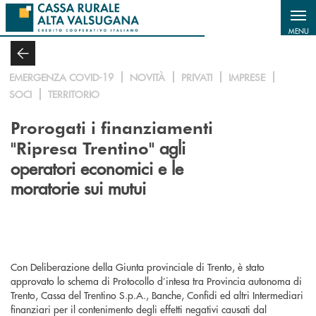
Salta al contenuto principale
MENU
EMERGENZA COVID-19
NOVITÀ
PRIVATI
IMPRESE
SOCI
TERRITORIO
Prorogati i finanziamenti
agli
"Ripresa Trentino"
operatori economici e le
moratorie sui mutui
Con Deliberazione della Giunta provinciale di Trento, è stato
approvato lo schema di Protocollo d’intesa tra Provincia autonoma di
Trento, Cassa del Trentino S.p.A., Banche, Confidi ed altri Intermediari
finanziari per il contenimento degli effetti negativi causati dal