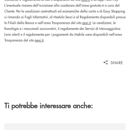
L'eventuale rinnovo dell'iscrizione alla scadenza dell'anno gratuito è a cura del
Cliente. Per le condizioni contrattuali ed economiche della carta e di Easy Shopping
si rimanda ai Fogli Informativi, al Modulo Secci e al Regolamento disponibili presso
le Filiali della Banca e nell'area Trasparenza del sito
nexi.it
. Le condizioni, le
franchigie e i massimali assicurativi, il regolamento dei Servizi di Messaggistica
(sms alert) e il regolamento per i pagamenti da Mobile sono disponibili nell’area
Trasparenza del sito
nexi.it
.
SHARE
Ti potrebbe interessare anche:
/news/cassa-centrale-banca-avvia-la-seconda-elite-lounge-con-imprese-