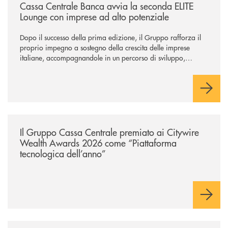
Cassa Centrale Banca avvia la seconda ELITE
Lounge con imprese ad alto potenziale
Dopo il successo della prima edizione, il Gruppo rafforza il
proprio impegno a sostegno della crescita delle imprese
italiane, accompagnandole in un percorso di sviluppo,
innovazione e accesso ai mercati dei capitali.
/news/il-gruppo-cassa-centrale-premiato-ai-citywire-wealth-awards-20
Il Gruppo Cassa Centrale premiato ai Citywire
Wealth Awards 2026 come “Piattaforma
tecnologica dell’anno”
/news/giornatamondialedellambiente2026/