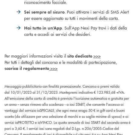
riconoscimento facciale.
. Puoi attivare i servizi di SMS Alert
Sei sempre al sicuro
per essere aggiornato su tutti i movimenti della carta.
. Sull’App Nexi Pay trovi i dati della
Hai tutto in un'App
carta e accedi ai servizi che desideri.
Per maggiori informazioni visita il
>>>
sito dedicato
Per tutti i dettagli del concorso e le modalità di partecipazione,
>>>
scarica il regolamento
Messaggio pubblicitario con finalità promozionale. Concorso a premi valido
dal 10/01/2023 al 31/12/2023. Montepremi indicativo € 123.985,68 +IVA.
All'emissione della carta di credito è prevista l'iscrizione automatica e gratuita per
un anno – senza rinnovo alla scadenza - a iosi START, che consente l'accesso ai
vantaggi del servizio ioSPECIALE, che ogni mese eroga 50 € in gift card e buoni
sconto (da utilizzare per una selezione di marchi e su soglie minime di spesa) e ai
servizi ioPROTETTO e ioVINCO. La quota annuale di iosi START dal secondo anno è
pari a 3,60 €. I servizi iosi sono regolati dal D.Lgs. n.206/2005‑Codice del
Consumo. Il regolamento di iosi è disponibile sul sito
nexi.it
o su App Nexi Pay.