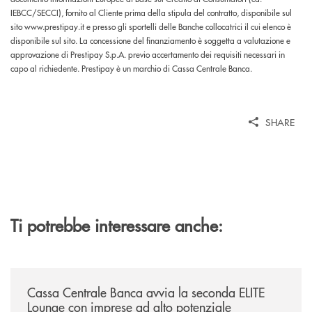
IEBCC/SECCI), fornito al Cliente prima della stipula del contratto, disponibile sul
sito www.prestipay.it e presso gli sportelli delle Banche collocatrici il cui elenco è
disponibile sul sito. La concessione del finanziamento è soggetta a valutazione e
approvazione di Prestipay S.p.A. previo accertamento dei requisiti necessari in
capo al richiedente. Prestipay è un marchio di Cassa Centrale Banca.
SHARE
Ti potrebbe interessare anche:
/news/cassa-centrale-banca-avvia-la-seconda-elite-lounge-con-imprese-
Cassa Centrale Banca avvia la seconda ELITE
Lounge con imprese ad alto potenziale