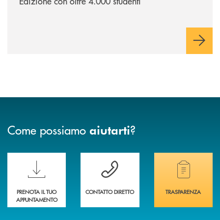
Edizione con oltre 4.000 studenti
Come possiamo
?
aiutarti
Scopri le funzionalità della nuova PRENOTA BANCA
Hai bisogno di assistenza immediata? Contatta
Hai bisogno di alcuni
PRENOTA IL TUO
CONTATTO DIRETTO
TRASPARENZA
APPUNTAMENTO