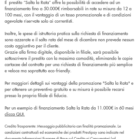
Il prestito “Salta la Rata” offre la possibilità di accedere ad un
finanziamento fino a 50.000€ rimborsabili in rate su misura da 12 a
100 mesi, con il vantaggio di un tasso promozionale e di condizioni
agevolate riservate solo ai correntisti.
Inoltre, le spese di istruttoria pratica sulla richiesta di finanziamento
sono azzerate e il salto rata del mese di dicembre non prevede nessun
costo aggiuntivo per il cliente.
Grazie alla firma digitale, disponibile in filiale, sarà possibile
sottoscrivere il prestito con la massima comodità, eliminando le copie
cartacee del contratto per una richiesta di finanziamento più semplice
e veloce ma soprattutto eco-friendly.
Per maggiori dettagli sui vantaggi della promozione "Salta la Rata" e
per ottenere un preventivo gratuito e su misura è possibile recarsi
presso la propria filiale di fiducia.
Per un esempio di finanziamento Salta la Rata da 11.000€ in 60 mesi
clicca QUI.
Credito Trasparente: Messaggio pubblicitario con finalità promozionale. Le
condizioni contrattuali ed economiche dei prodotti Prestipay sono indicate nel
documento Informazioni Europee di Base sul Credito ai Consumatori (cd.