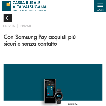
Salta al contenuto principale
MENU
NOVITÀ
PRIVATI
Con Samsung Pay acquisti più
sicuri e senza contatto