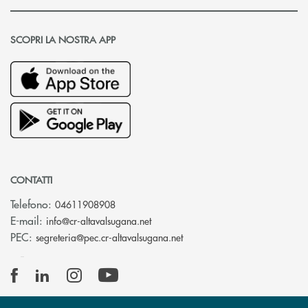
SCOPRI LA NOSTRA APP
CONTATTI
Telefono:
04611908908
(si apre l’app di posta elettronica
E-mail:
info@cr-altavalsugana.net
(si apre l’app di posta elet
PEC:
segreteria@pec.cr-altavalsugana.net