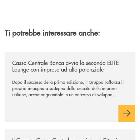
Ti potrebbe interessare anche:
/news/cassa-centrale-banca-avvia-la-seconda-elite-lounge-con-imprese-
Cassa Centrale Banca avvia la seconda ELITE
Lounge con imprese ad alto potenziale
Dopo il successo della prima edizione, il Gruppo rafforza il
proprio impegno a sostegno della crescita delle imprese
italiane, accompagnandole in un percorso di sviluppo,
innovazione e accesso ai mercati dei capitali.
/news/il-gruppo-cassa-centrale-premiato-ai-citywire-wealth-awards-20