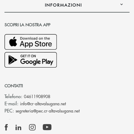
INFORMAZIONI
SCOPRI LA NOSTRA APP
CONTATTI
Telefono:
04611908908
(si apre l’app di posta elettronica
E-mail:
info@cr-altavalsugana.net
(si apre l’app di posta elet
PEC:
segreteria@pec.cr-altavalsugana.net