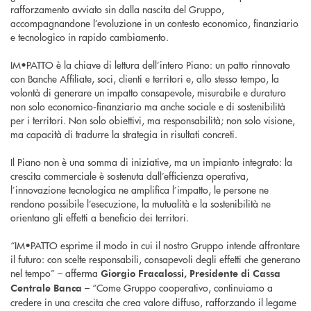
rafforzamento avviato sin dalla nascita del Gruppo,
accompagnandone l’evoluzione in un contesto economico, finanziario
e tecnologico in rapido cambiamento.
IM•PATTO è la chiave di lettura dell’intero Piano: un patto rinnovato
con Banche Affiliate, soci, clienti e territori e, allo stesso tempo, la
volontà di generare un impatto consapevole, misurabile e duraturo
non solo economico-finanziario ma anche sociale e di sostenibilità
per i territori. Non solo obiettivi, ma responsabilità; non solo visione,
ma capacità di tradurre la strategia in risultati concreti.
Il Piano non è una somma di iniziative, ma un impianto integrato: la
crescita commerciale è sostenuta dall’efficienza operativa,
l’innovazione tecnologica ne amplifica l’impatto, le persone ne
rendono possibile l’esecuzione, la mutualità e la sostenibilità ne
orientano gli effetti a beneficio dei territori.
“IM•PATTO esprime il modo in cui il nostro Gruppo intende affrontare
il futuro: con scelte responsabili, consapevoli degli effetti che generano
nel tempo” – afferma
Giorgio Fracalossi, Presidente di Cassa
– “Come Gruppo cooperativo, continuiamo a
Centrale Banca
credere in una crescita che crea valore diffuso, rafforzando il legame