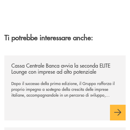
Ti potrebbe interessare anche:
/news/cassa-centrale-banca-avvia-la-seconda-elite-lounge-con-imprese-
Cassa Centrale Banca avvia la seconda ELITE
Lounge con imprese ad alto potenziale
Dopo il successo della prima edizione, il Gruppo rafforza il
proprio impegno a sostegno della crescita delle imprese
italiane, accompagnandole in un percorso di sviluppo,
innovazione e accesso ai mercati dei capitali.