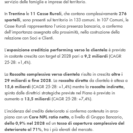
servizio delle famiglie e imprese del territorio.
In
le
, che contano complessivamente
Trentino
11 Casse Rurali
276
, sono presenti sul territorio in 133 comuni. In 107 Comuni, le
sportelli
Casse Rurali rappresentano l’unica presenza bancaria, a conferma
dell’importanza assegnata alla prossimità, nella costruzione della
relazione con Soci e Clienti.
L’
è prevista
esposizione creditizia performing verso la clientela
in costante crescita con target al 2028 pari a
(CAGR
9,2 miliardi
25-28: +1,4%).
La
risulta in crescita
Raccolta complessiva verso clientela
oltre i
. La
da clientela è attesa a
29 miliardi a fine 2028
raccolta diretta
(CAGR 25-28: +1,4%) mentre la
,
15,6 miliardi
raccolta indiretta
spinta dalle direttrici strategiche previste nel Piano è prevista in
aumento a
(CAGR 25-28: +7,4%).
13,5 miliardi
L’incidenza del credito deteriorato si conferma contenuta in arco-
piano con un
, a livello di Gruppo Bancario,
Core NPL ratio netto
ed un
dello 0,9% nel 2028
tasso di copertura complessivo del
, tra i più elevati del mercato.
deteriorato al 71%