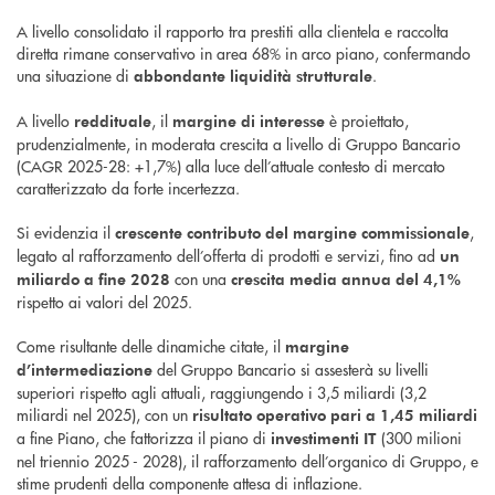
A livello consolidato il rapporto tra prestiti alla clientela e raccolta
diretta rimane conservativo in area 68% in arco piano, confermando
una situazione di
.
abbondante liquidità strutturale
A livello
, il
è proiettato,
reddituale
margine di interesse
prudenzialmente, in moderata crescita a livello di Gruppo Bancario
(CAGR 2025-28: +1,7%) alla luce dell’attuale contesto di mercato
caratterizzato da forte incertezza.
Si evidenzia il
,
crescente contributo del margine commissionale
legato al rafforzamento dell’offerta di prodotti e servizi, fino ad
un
con una
miliardo a fine 2028
crescita media annua del 4,1%
rispetto ai valori del 2025.
Come risultante delle dinamiche citate, il
margine
del Gruppo Bancario si assesterà su livelli
d’intermediazione
superiori rispetto agli attuali, raggiungendo i 3,5 miliardi (3,2
miliardi nel 2025), con un
risultato operativo pari a 1,45 miliardi
a fine Piano, che fattorizza il piano di
(300 milioni
investimenti IT
nel triennio 2025 - 2028), il rafforzamento dell’organico di Gruppo, e
stime prudenti della componente attesa di inflazione.