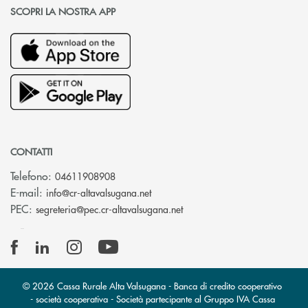
SCOPRI LA NOSTRA APP
CONTATTI
Telefono:
04611908908
(si apre l’app di posta elettronica
E-mail:
info@cr-altavalsugana.net
(si apre l’app di posta elet
PEC:
segreteria@pec.cr-altavalsugana.net
© 2026 Cassa Rurale Alta Valsugana - Banca di credito cooperativo
- società cooperativa - Società partecipante al Gruppo IVA Cassa