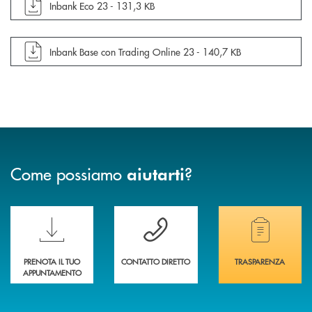
apre documento in una nuova finestra
Inbank Eco 23 -
131,3 KB
apre documento in una nuova finestra
Inbank Base con Trading Online 23 -
140,7 KB
Come possiamo
?
aiutarti
Scopri le funzionalità della nuova PRENOTA BANCA
Hai bisogno di assistenza immediata? Contatta
Hai bisogno di alcuni
PRENOTA IL TUO
CONTATTO DIRETTO
TRASPARENZA
APPUNTAMENTO