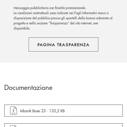
Messaggio pubblicitario con finalità promozionale.
Le condizioni contrattuali sono indicate nei Fogli Informativi messi a
disposizione del pubblico presso gli sportelli della banca aderente al
progetto e nella sezione “Trasparenza” del sito internet, ove
disponibile.
PAGINA TRASPARENZA
Documentazione
apre documento in una nuova finestra
Inbank Base 23 -
133,2 KB