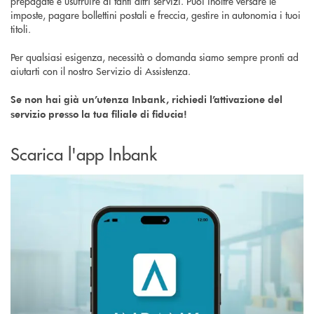
prepagate e usufruire di tanti altri servizi. Puoi inoltre versare le
imposte, pagare bollettini postali e freccia, gestire in autonomia i tuoi
titoli.
Per qualsiasi esigenza, necessità o domanda siamo sempre pronti ad
aiutarti con il nostro Servizio di Assistenza.
Se non hai già un’utenza Inbank, richiedi l’attivazione del
servizio presso la tua filiale di fiducia!
Scarica l'app Inbank