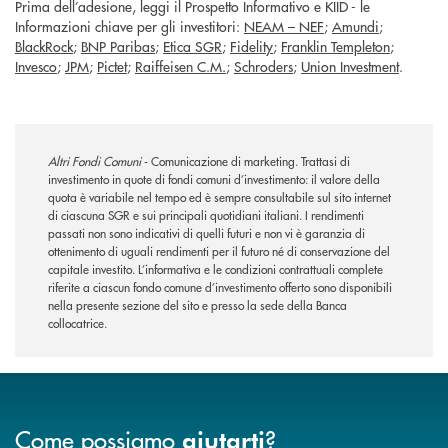
Prima dell’adesione, leggi il Prospetto Informativo e KIID - le
Informazioni chiave per gli investitori:
NEAM – NEF
;
Amundi
;
BlackRock
;
BNP Paribas
;
Etica SGR
;
Fidelity
;
Franklin Templeton
;
Invesco
;
JPM
;
Pictet
;
Raiffeisen C.M.
;
Schroders
;
Union Investment
.
Altri Fondi Comuni
- Comunicazione di marketing. Trattasi di
investimento in quote di fondi comuni d’investimento: il valore della
quota è variabile nel tempo ed è sempre consultabile sul sito internet
di ciascuna SGR e sui principali quotidiani italiani. I rendimenti
passati non sono indicativi di quelli futuri e non vi è garanzia di
ottenimento di uguali rendimenti per il futuro né di conservazione del
capitale investito. L’informativa e le condizioni contrattuali complete
riferite a ciascun fondo comune d’investimento offerto sono disponibili
nella presente sezione del sito e presso la sede della Banca
collocatrice.
Come possiamo
?
aiutarti