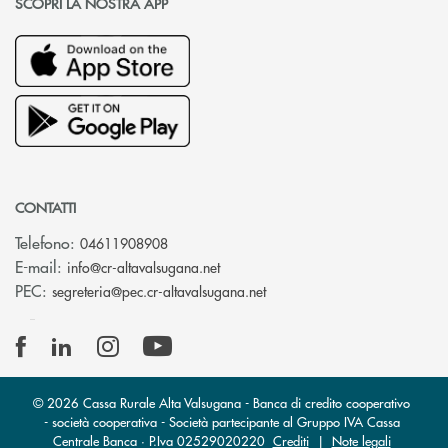
SCOPRI LA NOSTRA APP
CONTATTI
Telefono:
04611908908
(si apre l’app di posta elettronica
E-mail:
info@cr-altavalsugana.net
(si apre l’app di posta elet
PEC:
segreteria@pec.cr-altavalsugana.net
© 2026 Cassa Rurale Alta Valsugana - Banca di credito cooperativo
- società cooperativa - Società partecipante al Gruppo IVA Cassa
Centrale Banca · P.Iva 02529020220
Crediti
|
Note legali