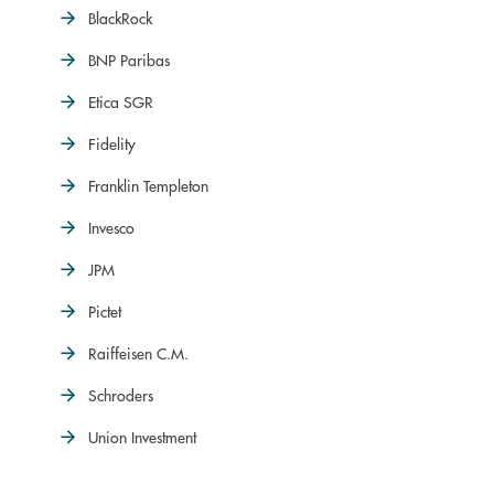
BlackRock
BNP Paribas
Etica SGR
Fidelity
Franklin Templeton
Invesco
JPM
Pictet
Raiffeisen C.M.
Schroders
Union Investment