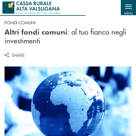
Salta al contenuto principale
MENU
FONDI COMUNI
: al tuo fianco negli
Altri fondi comuni
investimenti
SHARE