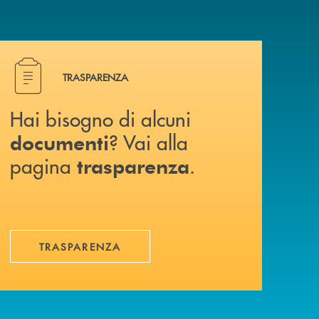
Hai bisogno di alcuni documenti ? Vai alla pagina traspa
TRASPARENZA
Hai bisogno di alcuni
? Vai alla
documenti
pagina
.
trasparenza
TRASPARENZA