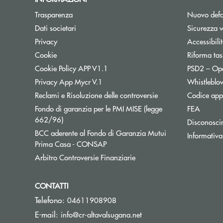
Trasparenza
Nuovo defa
Dati societari
Sicurezza 
Privacy
Accessibili
Cookie
Riforma tas
Cookie Policy APP V1.1
PSD2 – Op
Privacy App Mycr V.1
Whistleblo
Reclami e Risoluzione delle controversie
Codice appa
Fondo di garanzia per le PMI MISE (legge
FEA
Apre una nuova finestra
662/96)
Disconosci
BCC aderente al Fondo di Garanzia Mutui
Informativa
Apre una nuova finestra
Prima Casa - CONSAP
Apre una nuova finestra
Arbitro Controversie Finanziarie
CONTATTI
Telefono:
04611908908
(si apre l’app di posta e
E-mail:
info@cr-altavalsugana.net