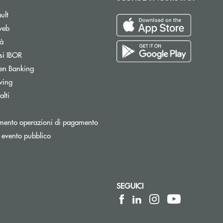
ult
web
tà
si IBOR
Apre una nuova finestra
en Banking
wing
lti
Apre una nuova finestra
mento operazioni di pagamento
 evento pubblico
SEGUICI
lettronica)