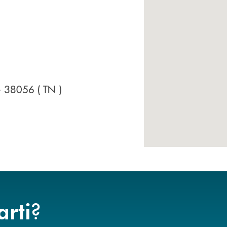
- 38056
( TN )
?
arti