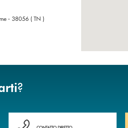
erme
- 38056
( TN )
?
arti
 BANCA
Hai bisogno di assistenza immediata? Contattaci .
CONTATTO DIRETTO