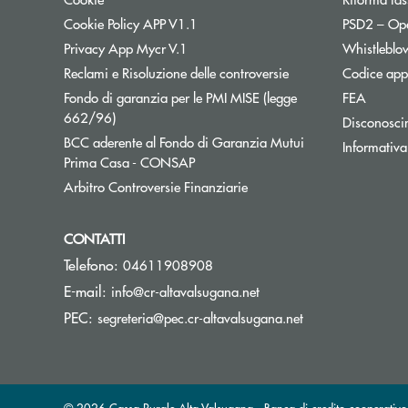
Cookie Policy APP V1.1
PSD2 – Op
Privacy App Mycr V.1
Whistleblo
Reclami e Risoluzione delle controversie
Codice appa
Fondo di garanzia per le PMI MISE (legge
FEA
Apre una nuova finestra
662/96)
Disconosci
BCC aderente al Fondo di Garanzia Mutui
Informativa
Apre una nuova finestra
Prima Casa - CONSAP
Apre una nuova finestra
Arbitro Controversie Finanziarie
CONTATTI
Telefono:
04611908908
(si apre l’app di posta e
E-mail:
info@cr-altavalsugana.net
(si apre l’app di 
PEC:
segreteria@pec.cr-altavalsugana.net
© 2026 Cassa Rurale Alta Valsugana - Banca di credito cooperativo -