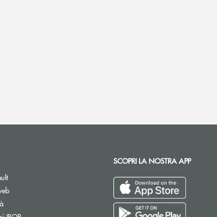
SCOPRI LA NOSTRA APP
ult
web
tà
si IBOR