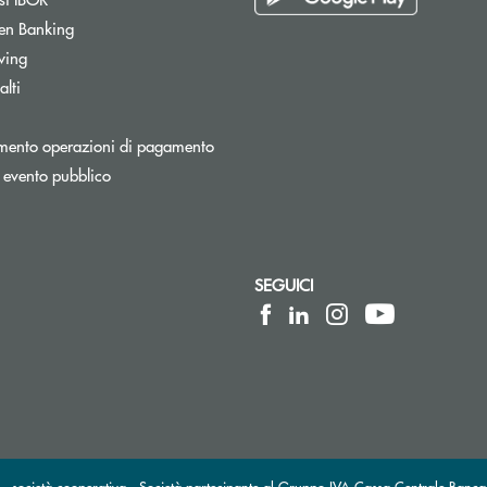
Apre una nuova finestra
en Banking
wing
lti
Apre una nuova finestra
mento operazioni di pagamento
 evento pubblico
SEGUICI
lettronica)
posta elettronica)
 società cooperativa - Società partecipante al Gruppo IVA Cassa Centrale Banca 