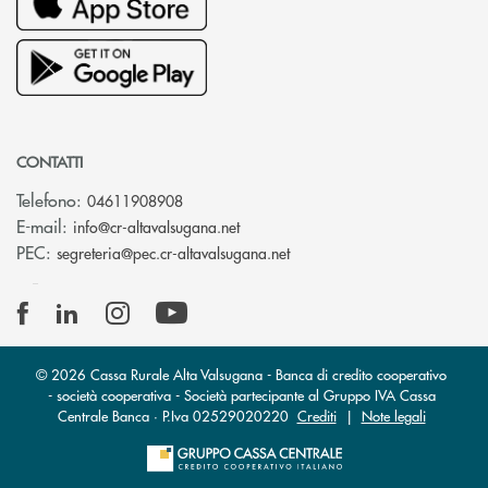
CONTATTI
Telefono:
04611908908
(si apre l’app di posta elettronica
E-mail:
info@cr-altavalsugana.net
(si apre l’app di posta elet
PEC:
segreteria@pec.cr-altavalsugana.net
© 2026 Cassa Rurale Alta Valsugana - Banca di credito cooperativo
- società cooperativa - Società partecipante al Gruppo IVA Cassa
Centrale Banca · P.Iva 02529020220
Crediti
|
Note legali