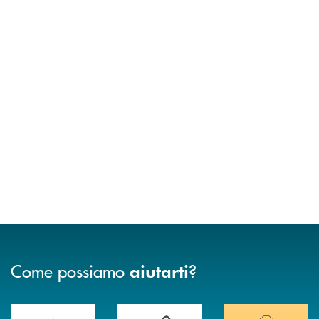
Come possiamo
?
aiutarti
Scopri le funzionalità della nuova PRENOTA BANCA
Hai bisogno di assistenza immediata? Contatta
Hai bisogno di alcuni