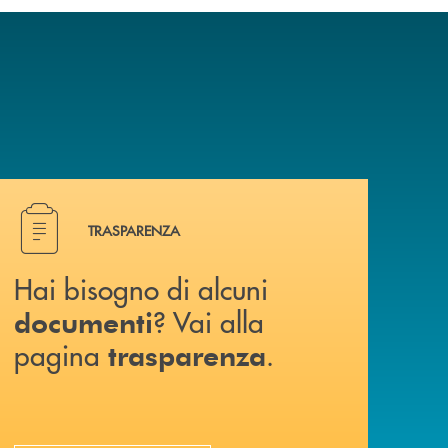
Hai bisogno di alcuni documenti ? Vai alla pagina traspa
TRASPARENZA
Hai bisogno di alcuni
? Vai alla
documenti
pagina
.
trasparenza