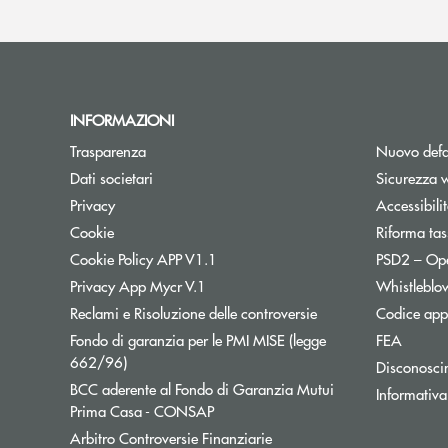
INFORMAZIONI
Trasparenza
Nuovo defa
Dati societari
Sicurezza 
Privacy
Accessibili
Cookie
Riforma tas
Cookie Policy APP V1.1
PSD2 – Op
Privacy App Mycr V.1
Whistleblo
Reclami e Risoluzione delle controversie
Codice appa
Fondo di garanzia per le PMI MISE (legge
FEA
Apre una nuova finestra
662/96)
Disconosci
BCC aderente al Fondo di Garanzia Mutui
Informativa
Apre una nuova finestra
Prima Casa - CONSAP
Apre una nuova finestra
Arbitro Controversie Finanziarie