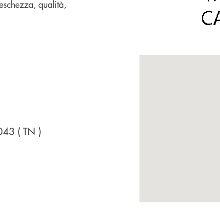
reschezza, qualità,
8043
( TN )