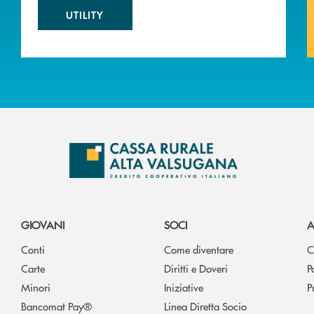
UTILITY
GIOVANI
SOCI
A
Conti
Come diventare
C
Carte
Diritti e Doveri
P
Minori
Iniziative
P
Bancomat Pay®
Linea Diretta Socio