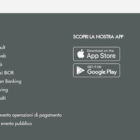
SCOPRI LA NOSTRA APP
ult
web
tà
si IBOR
Apre una nuova finestra
en Banking
wing
lti
Apre una nuova finestra
mento operazioni di pagamento
 evento pubblico