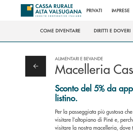
Salta al contenuto principale
PRIVATI
IMPRESE
COME DIVENTARE
DIRITTI E DOVERI
COME DIVENTARE
DIRITTI E DOVERI
ALIMENTARI E BEVANDE
Macelleria Ca
Sconto del 5% da appli
listino.
Per la passeggiata più gustosa che 
visitare l’altopiano di Piné e, perc
visitare la nostra macelleria, dove 