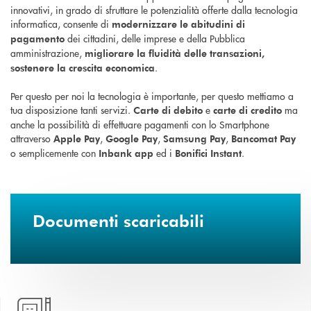
innovativi, in grado di sfruttare le potenzialità offerte dalla tecnologia
informatica, consente di
modernizzare le abitudini di
dei cittadini, delle imprese e della Pubblica
pagamento
amministrazione,
migliorare la fluidità delle transazioni,
.
sostenere la crescita economica
Per questo per noi la tecnologia è importante, per questo mettiamo a
tua disposizione tanti servizi.
e
ma
Carte di debito
carte di credito
anche la possibilità di effettuare pagamenti con lo Smartphone
attraverso
,
,
,
Apple Pay
Google Pay
Samsung Pay
Bancomat Pay
o semplicemente con
ed i
.
Inbank app
Bonifici Instant
Documenti scaricabili