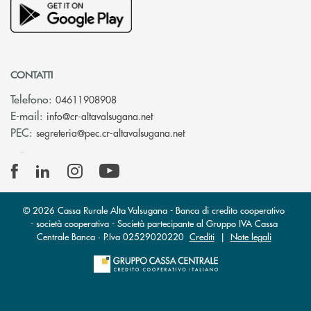
CONTATTI
Telefono:
04611908908
(si apre l’app di posta elettronica
E-mail:
info@cr-altavalsugana.net
(si apre l’app di posta elet
PEC:
segreteria@pec.cr-altavalsugana.net
© 2026 Cassa Rurale Alta Valsugana - Banca di credito cooperativo
- società cooperativa - Società partecipante al Gruppo IVA Cassa
Centrale Banca · P.Iva 02529020220
Crediti
|
Note legali