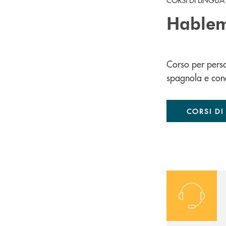
Hablem
Corso per pers
spagnola e cono
CORSI D