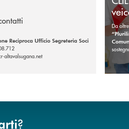
veic
contatti
Da oltr
“Pluril
ne Reciproca Ufficio Segreteria Soci
Comun
08.712
sostegn
r-altavalsugana.net
?
arti