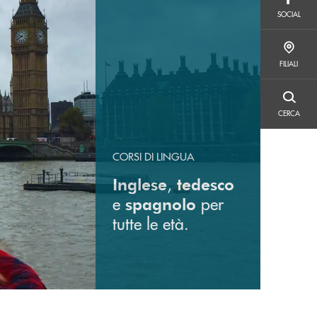
SOCIAL
SOCIAL
FILIALI
FILIALI
CERCA
CERCA
CORSI DI LINGUA
,
Inglese
tedesco
e
per
spagnolo
tutte le età.