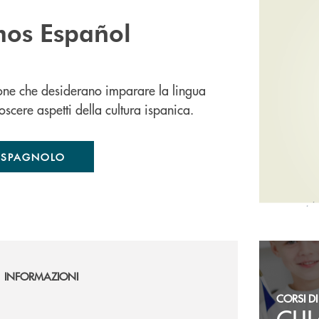
os Español
one che desiderano imparare la lingua
scere aspetti della cultura ispanica.
I SPAGNOLO
INFORMAZIONI
CORSI D
CLIL