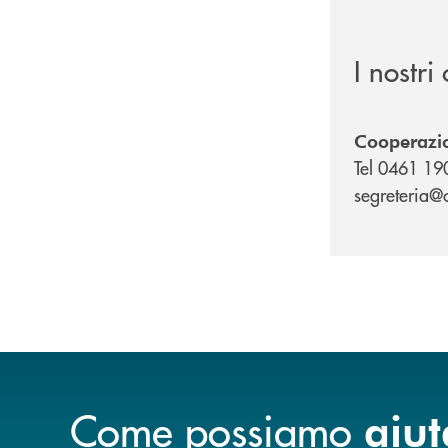
I nostri 
Cooperazio
Tel 0461 19
segreteria@c
Come possiamo
aiut