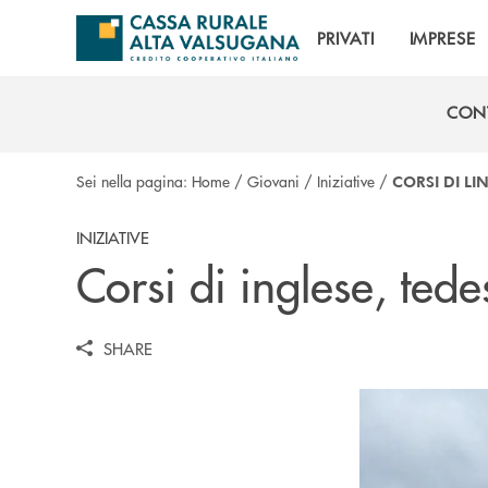
Salta al contenuto principale
PRIVATI
IMPRESE
CON
CON
Sei nella pagina:
Home
/
Giovani
/
Iniziative
/
CORSI DI L
INIZIATIVE
Corsi di inglese, ted
SHARE