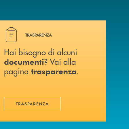
Hai bisogno di alcuni documenti ? Vai alla pagina traspa
TRASPARENZA
Hai bisogno di alcuni
? Vai alla
documenti
pagina
.
trasparenza
TRASPARENZA