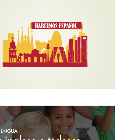
I LINGUA
: inglese e tedesco