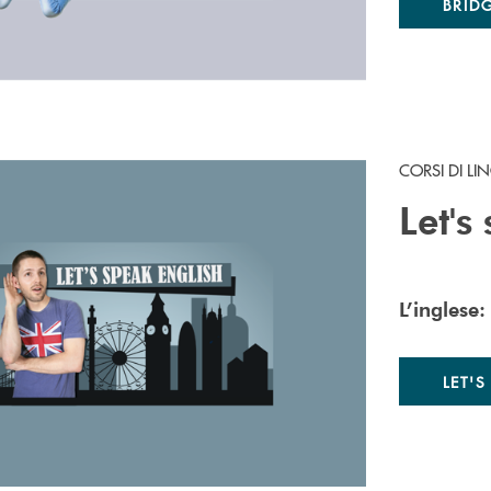
BRID
CORSI DI LI
Let's
L’inglese:
LET'