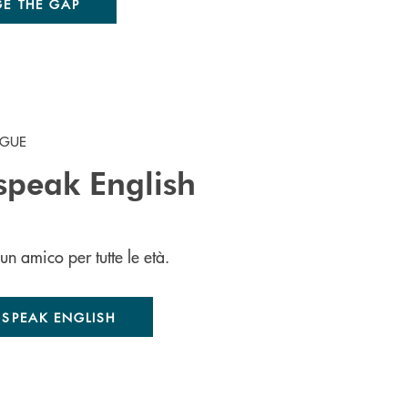
GE THE GAP
NGUE
 speak English
un amico per tutte le età.
S SPEAK ENGLISH