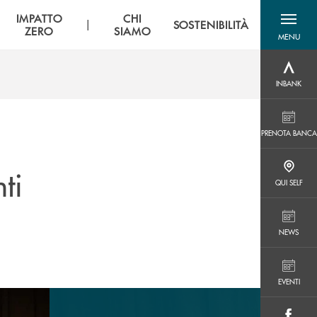
IMPATTO
CHI
|
SOSTENIBILITÀ
ZERO
SIAMO
MENU
menu destra
INBANK
INBANK
PRENOTA BANCA
PRENOTA BANCA
ti
QUI SELF
QUI SELF
NEWS
NEWS
EVENTI
EVENTI