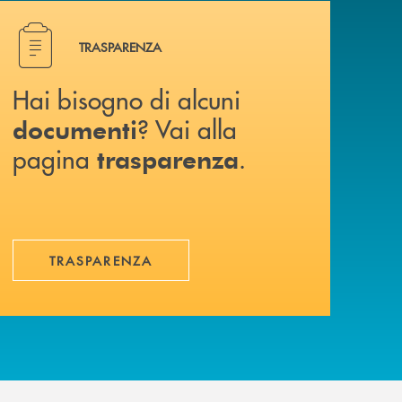
Hai bisogno di alcuni documenti ? Vai alla pagina traspa
TRASPARENZA
Hai bisogno di alcuni
? Vai alla
documenti
pagina
.
trasparenza
TRASPARENZA