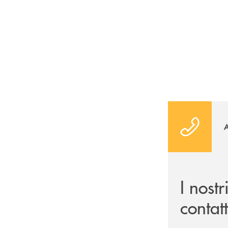
I nostr
contatt