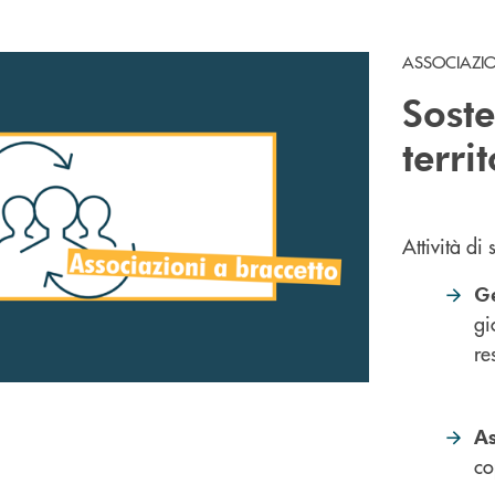
ASSOCIAZIO
Soste
terri
Attività di
Ge
gi
re
As
co