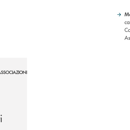
Me
ca
Co
As
ASSOCIAZIONI
i
i