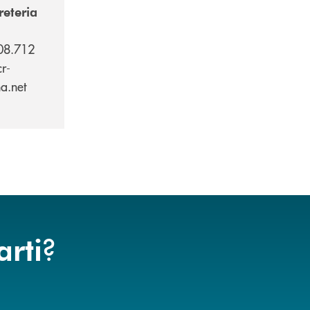
reteria
08.712
r-
a.net
?
arti