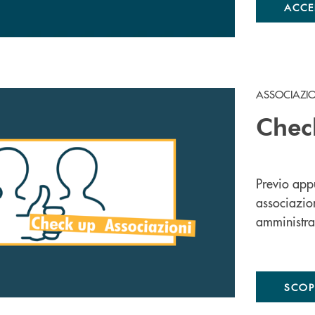
ACCE
ASSOCIAZI
Chec
Previo ap
associazion
amministrat
SCOPR