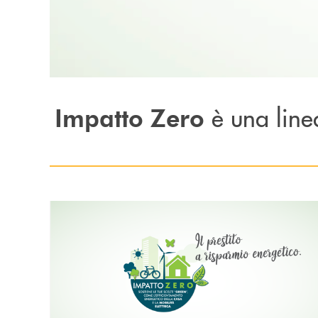
Pause
è una line
Impatto Zero
Scopri di più Impatto Zero : Il prestito a risparmio