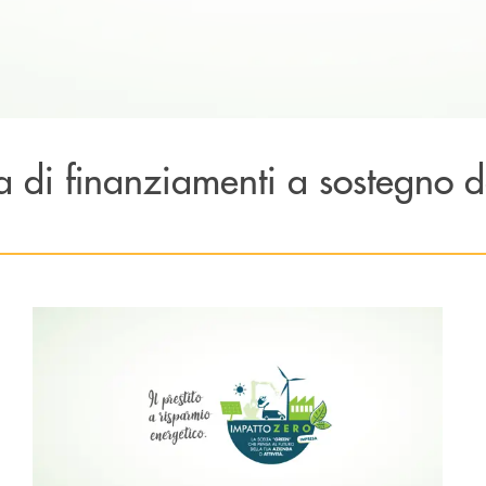
a di finanziamenti a sostegno d
 energetico .
Scopri di più Impatto Zero Impresa