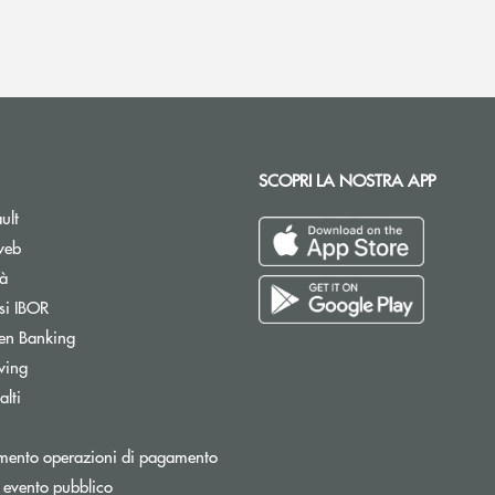
SCOPRI LA NOSTRA APP
ult
web
tà
si IBOR
Apre una nuova finestra
en Banking
wing
lti
Apre una nuova finestra
mento operazioni di pagamento
 evento pubblico