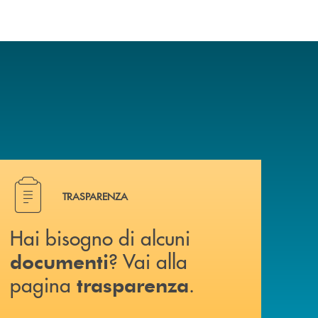
Hai bisogno di alcuni documenti ? Vai alla pagina traspa
TRASPARENZA
Hai bisogno di alcuni
? Vai alla
documenti
pagina
.
trasparenza