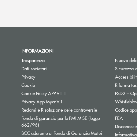
INFORMAZIONI
Trasparenza
Nuovo defa
Dati societari
Sicurezza 
Privacy
Accessibili
Cookie
Riforma tas
Cookie Policy APP V1.1
PSD2 – Op
Privacy App Mycr V.1
Whistleblo
Reclami e Risoluzione delle controversie
Codice appa
Fondo di garanzia per le PMI MISE (legge
FEA
Apre una nuova finestra
662/96)
Disconosci
BCC aderente al Fondo di Garanzia Mutui
Informativa