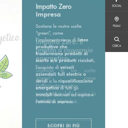
SOCIAL
Impatto Zero
SOCIAL
Impresa
FILIALI
Sostiene le vostre scelte
FILIALI
“green”, come
l’implementazione di
linee
: Il
Impatto Zero
CERCA
produttive che
CERCA
prestito a
risparmio
trasformano prodotti di
.
energetico
i,
scarto e/o prodotti riciclat
l’acquisto di
veicoli
Sostiene le tue scelte
aziendali full electric o
“green”, come
o la
ibridi
riqualificazione
l’efficientamento
di tutti gli
energetica
della casa e la
energetico
immobili destinati ad ospitare
.
mobilità elettrica
l’attività di impresa.
SCOPRI DI PIÙ
SCOPRI DI PIÙ