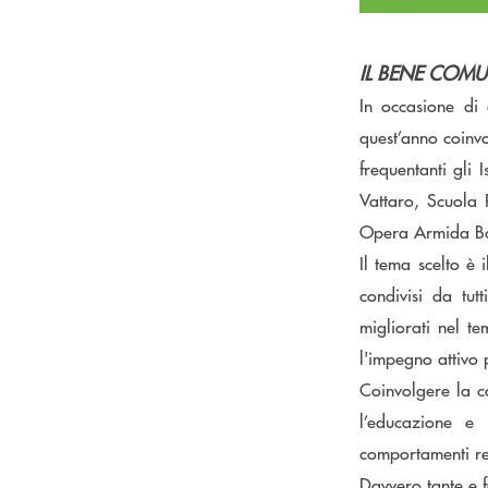
IL BENE COMU
In occasione di 
quest’anno coin
frequentanti gli 
Vattaro, Scuola 
Opera Armida Ba
Il tema scelto è 
condivisi da tut
migliorati nel t
l'impegno attivo 
Coinvolgere la c
l’educazione e
comportamenti re
Davvero tante e f