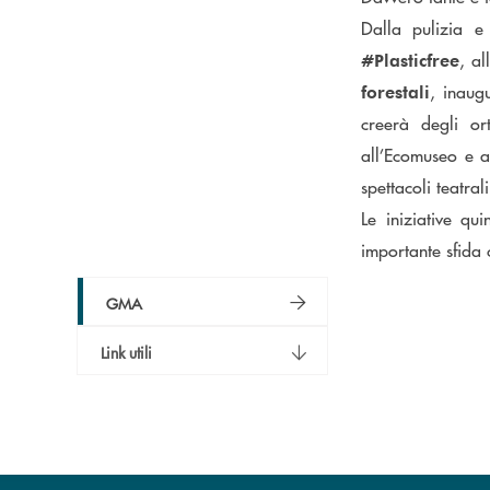
Dalla pulizia e 
, al
#Plasticfree
, inaug
forestali
creerà degli or
all’Ecomuseo e a
spettacoli teatra
Le iniziative q
importante sfida c
GMA
Link utili