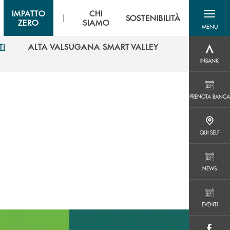
IMPATTO
CHI
|
SOSTENIBILITÀ
ZERO
SIAMO
MENU
menu destra
TI
ALTA VALSUGANA SMART VALLEY
INBANK
TI
ALTA VALSUGANA SMART VALLEY
INBANK
PRENOTA BANCA
PRENOTA BANCA
QUI SELF
QUI SELF
NEWS
NEWS
EVENTI
EVENTI