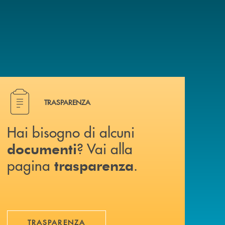
Hai bisogno di alcuni documenti ? Vai alla pagina traspa
TRASPARENZA
Hai bisogno di alcuni
? Vai alla
documenti
pagina
.
trasparenza
TRASPARENZA