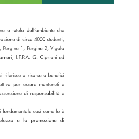
one e tutela dell’ambiente che
pazione di circa 4000 studenti,
e, Pergine 1, Pergine 2, Vigolo
rneri, I.F.P.A. G. Cipriani ed
 riferisce a risorse o benefici
ettiva per essere mantenuti e
assunzione di responsabilità e
di fondamentale così come lo è
volezza e la promozione di