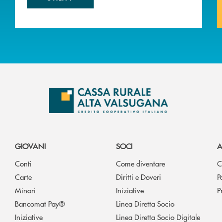
GIOVANI
SOCI
A
Conti
Come diventare
C
Carte
Diritti e Doveri
P
Minori
Iniziative
P
Bancomat Pay®
Linea Diretta Socio
Iniziative
Linea Diretta Socio Digitale