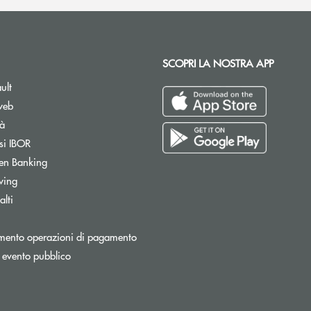
SCOPRI LA NOSTRA APP
ult
web
tà
si IBOR
Apre una nuova finestra
en Banking
wing
lti
Apre una nuova finestra
mento operazioni di pagamento
 evento pubblico