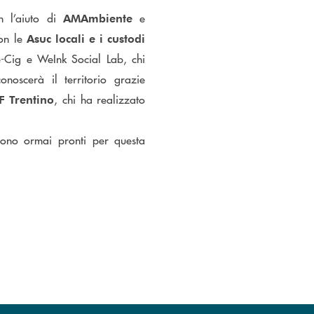
on l’aiuto di
e
AMAmbiente
con le
Asuc locali e i custodi
Re-Cig e WeInk Social Lab, chi
onoscerà il territorio grazie
, chi ha realizzato
F
Trentino
sono ormai pronti per questa