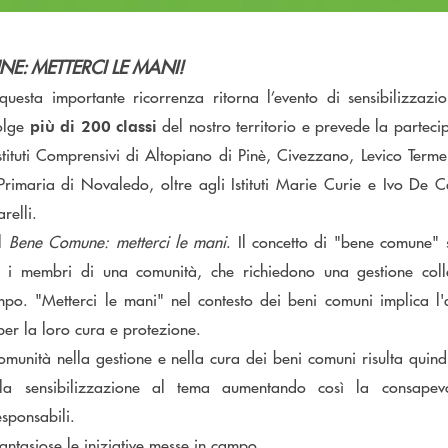
NE: METTERCI LE MANI!
questa importante ricorrenza ritorna l’evento di sensibilizzazi
volge
del nostro territorio e prevede la parteci
più di 200 classi
Istituti Comprensivi di Altopiano di Pinè, Civezzano, Levico Term
Primaria di Novaledo, oltre agli Istituti Marie Curie e Ivo De Ca
relli.
il
Bene Comune: metterci le mani
. Il concetto di "bene comune" si
ti i membri di una comunità, che richiedono una gestione coll
empo. "Metterci le mani" nel contesto dei beni comuni implica l'
per la loro cura e protezione.
omunità nella gestione e nella cura dei beni comuni risulta quin
 la sensibilizzazione al tema aumentando così la consape
sponsabili.
antasiose le iniziative messe in campo.