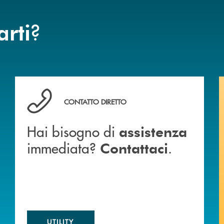
?
arti
 BANCA
Hai bisogno di assistenza immediata? Contattaci .
CONTATTO DIRETTO
Hai bisogno di
assistenza
immediata?
.
Contattaci
UTILITY