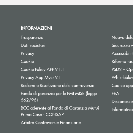
INFORMAZIONI
Trasparenza
Nuovo defa
Dati societari
Sicurezza 
Privacy
Accessibili
Cookie
Riforma tas
Cookie Policy APP V1.1
PSD2 – Op
Privacy App Mycr V.1
Whistleblo
Reclami e Risoluzione delle controversie
Codice appa
Fondo di garanzia per le PMI MISE (legge
FEA
Apre una nuova finestra
662/96)
Disconosci
BCC aderente al Fondo di Garanzia Mutui
Informativa
Apre una nuova finestra
Prima Casa - CONSAP
Apre una nuova finestra
Arbitro Controversie Finanziarie