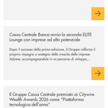
/news/cassa-centrale-banca-avvia-la-seconda-elite-lounge-con-imprese-
Cassa Centrale Banca avvia la seconda ELITE
Lounge con imprese ad alto potenziale
Dopo il successo della prima edizione, il Gruppo rafforza il
proprio impegno a sostegno della crescita delle imprese
italiane, accompagnandole in un percorso di sviluppo,
innovazione e accesso ai mercati dei capitali.
/news/il-gruppo-cassa-centrale-premiato-ai-citywire-wealth-awards-20
Il Gruppo Cassa Centrale premiato ai Citywire
Wealth Awards 2026 come “Piattaforma
tecnologica dell’anno”