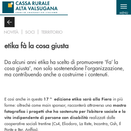
Salta al contenuto principale
MENU
NOVITÀ
SOCI
TERRITORIO
etika fà la cosa giusta
Da alcuni anni etika ha scelto di promuovere 'Fa’ la
cosa giusta', non solo sostenendone l’organizzazione,
ma contribuendo anche a costruirne i contenuti.
E così anche in questa
in più
17^ edizione etika sarà alla Fiera
forme: oltrechè come main sponsor, racconterà attraverso una
mostra
fotografica i progetti che ha sostenuto per l’abitare sociale e la
realizzati dalle
vita indipendente di persone con disabilità
cooperative sociali trentine (Cs4, Eliodoro, La Rete, Incontra, Gsh, Il
Ponte e Iter, Anffas).