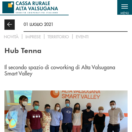
Salta al contenuto principale
MENU
01 LUGLIO 2021
NOVITÀ
IMPRESE
TERRITORIO
EVENTI
Hub Tenna
Il secondo spazio di coworking di Alta Valsugana
Smart Valley