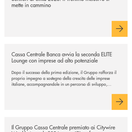
mette in cammino
/news/cassa-centrale-banca-avvia-la-seconda-elite-lounge-con-imprese-
Cassa Centrale Banca avvia la seconda ELITE
Lounge con imprese ad alto potenziale
Dopo il successo della prima edizione, il Gruppo rafforza il
proprio impegno a sostegno della crescita delle imprese
italiane, accompagnandole in un percorso di sviluppo,
innovazione e accesso ai mercati dei capitali.
/news/il-gruppo-cassa-centrale-premiato-ai-citywire-wealth-awards-20
Il Gruppo Cassa Centrale premiato ai Citywire