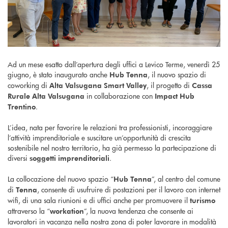
Ad un mese esatto dall’apertura degli uffici a Levico Terme, venerdì 25
giugno, è stato inaugurato anche
, il nuovo spazio di
Hub Tenna
coworking di
, il progetto di
Alta Valsugana Smart Valley
Cassa
in collaborazione con
Rurale Alta Valsugana
Impact Hub
.
Trentino
L’idea, nata per favorire le relazioni tra professionisti, incoraggiare
l’attività imprenditoriale e suscitare un’opportunità di crescita
sostenibile nel nostro territorio, ha già permesso la partecipazione di
diversi
.
soggetti imprenditoriali
La collocazione del nuovo spazio “
”, al centro del comune
Hub Tenna
di
, consente di usufruire di postazioni per il lavoro con internet
Tenna
wifi, di una sala riunioni e di uffici anche per promuovere il
turismo
attraverso la “
”, la nuova tendenza che consente ai
workation
lavoratori in vacanza nella nostra zona di poter lavorare in modalità