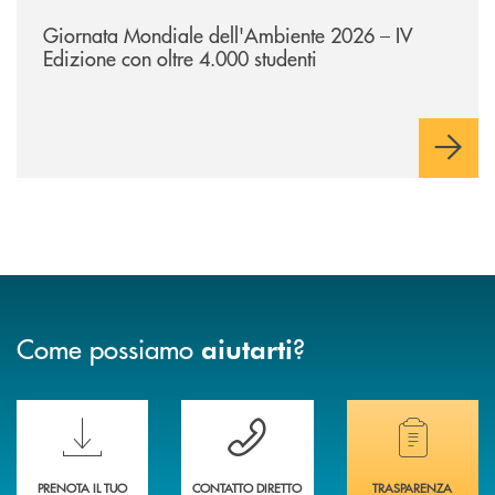
/news/giornatamondialedellambiente2026/
Giornata Mondiale dell'Ambiente 2026 – IV
Edizione con oltre 4.000 studenti
Come possiamo
?
aiutarti
Scopri le funzionalità della nuova PRENOTA BANCA
Hai bisogno di assistenza immediata? Contatta
Hai bisogno di alcuni
PRENOTA IL TUO
CONTATTO DIRETTO
TRASPARENZA