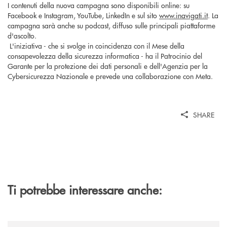
I contenuti della nuova campagna sono disponibili online: su
Facebook e Instagram, YouTube, LinkedIn e sul sito
www.inavigati.it
. La
campagna sarà anche su podcast, diffuso sulle principali piattaforme
d'ascolto.
L'iniziativa - che si svolge in coincidenza con il Mese della
consapevolezza della sicurezza informatica - ha il Patrocinio del
Garante per la protezione dei dati personali e dell'Agenzia per la
Cybersicurezza Nazionale e prevede una collaborazione con Meta.
SHARE
Ti potrebbe interessare anche:
/news/cassa-centrale-banca-avvia-la-seconda-elite-lounge-con-imprese-