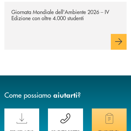
/news/giornatamondialedellambiente2026/
Giornata Mondiale dell'Ambiente 2026 – IV
Edizione con oltre 4.000 studenti
Come possiamo
?
aiutarti
Scopri le funzionalità della nuova PRENOTA BANCA
Hai bisogno di assistenza immediata? Contatta
Hai bisogno di alcuni