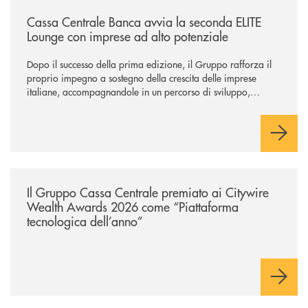
/news/cassa-centrale-banca-avvia-la-seconda-elite-lounge-con-imprese-
Cassa Centrale Banca avvia la seconda ELITE
Lounge con imprese ad alto potenziale
Dopo il successo della prima edizione, il Gruppo rafforza il
proprio impegno a sostegno della crescita delle imprese
italiane, accompagnandole in un percorso di sviluppo,
innovazione e accesso ai mercati dei capitali.
/news/il-gruppo-cassa-centrale-premiato-ai-citywire-wealth-awards-20
Il Gruppo Cassa Centrale premiato ai Citywire
Wealth Awards 2026 come “Piattaforma
tecnologica dell’anno”