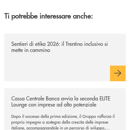
Ti potrebbe interessare anche:
/news/sentieri-di-etika-2026/
Sentieri di etika 2026: il Trentino inclusivo si
mette in cammino
/news/cassa-centrale-banca-avvia-la-seconda-elite-lounge-con-imprese-
Cassa Centrale Banca avvia la seconda ELITE
Lounge con imprese ad alto potenziale
Dopo il successo della prima edizione, il Gruppo rafforza il
proprio impegno a sostegno della crescita delle imprese
italiane, accompagnandole in un percorso di sviluppo,