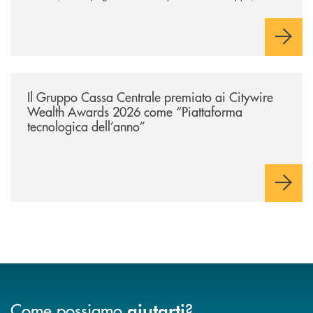
innovazione e accesso ai mercati dei capitali.
/news/il-gruppo-cassa-centrale-premiato-ai-citywire-wealth-awards-20
Il Gruppo Cassa Centrale premiato ai Citywire
Wealth Awards 2026 come “Piattaforma
tecnologica dell’anno”
Come possiamo
?
aiutarti