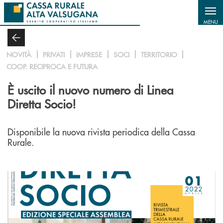
Salta al contenuto principale
MENU
NOVITÀ
PRIVATI
IMPRESE
SOCI
TERRITORIO
COOP. RECIPROCA E FUTURA
È uscito il nuovo numero di Linea
Diretta Socio!
Disponibile la nuova rivista periodica della Cassa
Rurale.