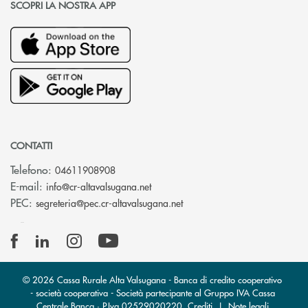
SCOPRI LA NOSTRA APP
CONTATTI
Telefono:
04611908908
(si apre l’app di posta elettronica
E-mail:
info@cr-altavalsugana.net
(si apre l’app di posta elet
PEC:
segreteria@pec.cr-altavalsugana.net
© 2026 Cassa Rurale Alta Valsugana - Banca di credito cooperativo
- società cooperativa - Società partecipante al Gruppo IVA Cassa
Centrale Banca · P.Iva 02529020220
Crediti
|
Note legali