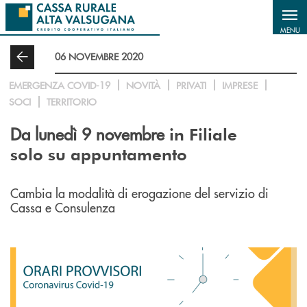
Salta al contenuto principale
MENU
06 NOVEMBRE 2020
EMERGENZA COVID-19
NOVITÀ
PRIVATI
IMPRESE
SOCI
TERRITORIO
Da lunedì 9 novembre
in Filiale
solo su appuntamento
Cambia la modalità di erogazione del servizio di
Cassa e Consulenza