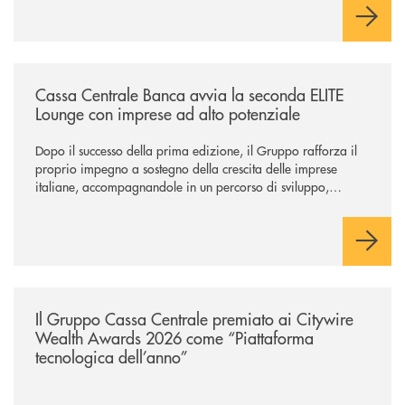
/news/cassa-centrale-banca-avvia-la-seconda-elite-lounge-con-imprese-
Cassa Centrale Banca avvia la seconda ELITE
Lounge con imprese ad alto potenziale
Dopo il successo della prima edizione, il Gruppo rafforza il
proprio impegno a sostegno della crescita delle imprese
italiane, accompagnandole in un percorso di sviluppo,
innovazione e accesso ai mercati dei capitali.
/news/il-gruppo-cassa-centrale-premiato-ai-citywire-wealth-awards-20
Il Gruppo Cassa Centrale premiato ai Citywire
Wealth Awards 2026 come “Piattaforma
tecnologica dell’anno”