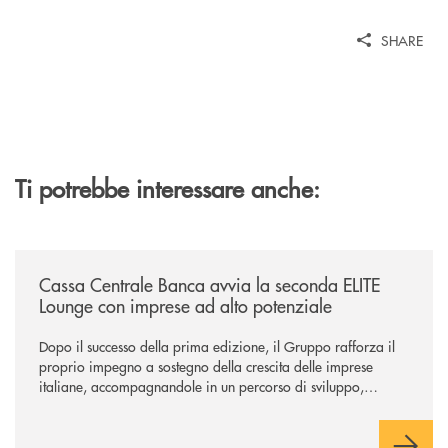
SHARE
Ti potrebbe interessare anche:
/news/cassa-centrale-banca-avvia-la-seconda-elite-lounge-con-imprese-
Cassa Centrale Banca avvia la seconda ELITE
Lounge con imprese ad alto potenziale
Dopo il successo della prima edizione, il Gruppo rafforza il
proprio impegno a sostegno della crescita delle imprese
italiane, accompagnandole in un percorso di sviluppo,
innovazione e accesso ai mercati dei capitali.