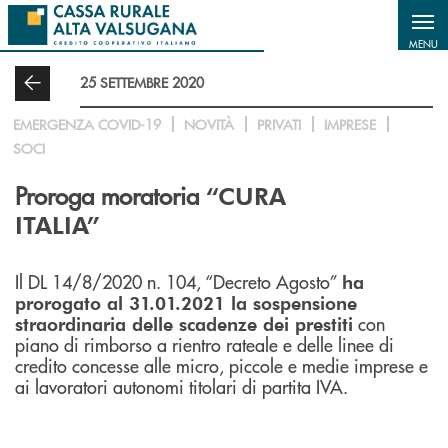
Salta al contenuto principale
MENU
25 SETTEMBRE 2020
EMERGENZA COVID-19
NOVITÀ
PRIVATI
IMPRESE
SOCI
Proroga moratoria
“CURA
ITALIA”
Il DL 14/8/2020 n. 104, “Decreto Agosto”
ha
prorogato al 31.01.2021 la sospensione
con
straordinaria delle scadenze dei prestiti
piano di rimborso a rientro rateale e delle linee di
credito concesse alle micro, piccole e medie imprese e
ai lavoratori autonomi titolari di partita IVA.