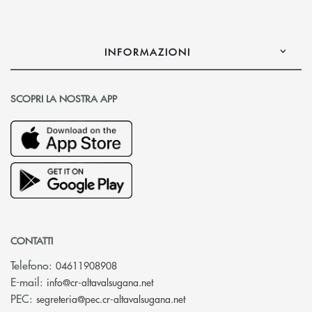
INFORMAZIONI
SCOPRI LA NOSTRA APP
CONTATTI
Telefono:
04611908908
(si apre l’app di posta elettronica
E-mail:
info@cr-altavalsugana.net
(si apre l’app di posta elet
PEC:
segreteria@pec.cr-altavalsugana.net