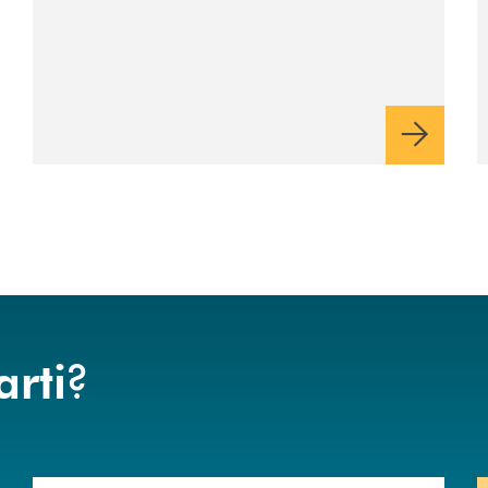
?
arti