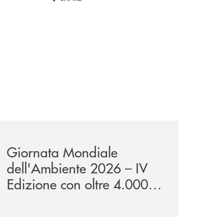
wealth-awards-2026-come-piattaforma-tecnologica-dell-an
news/giornatamondialedellambiente2026/
Giornata Mondiale
dell'Ambiente 2026 – IV
Edizione con oltre 4.000
studenti