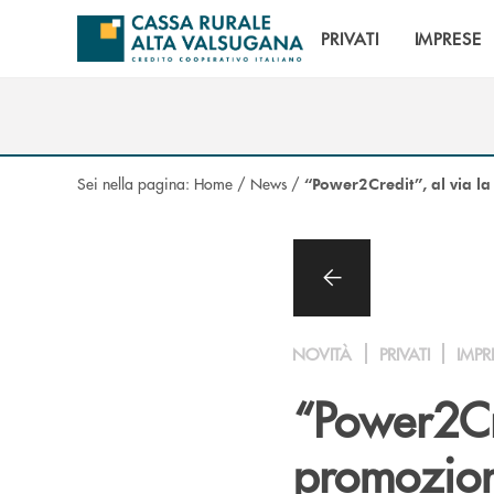
Salta al contenuto principale
PRIVATI
IMPRESE
Sei nella pagina:
Home
/
News
/
“Power2Credit”, al via l
NOVITÀ
PRIVATI
IMPR
“Power2Cre
promozion