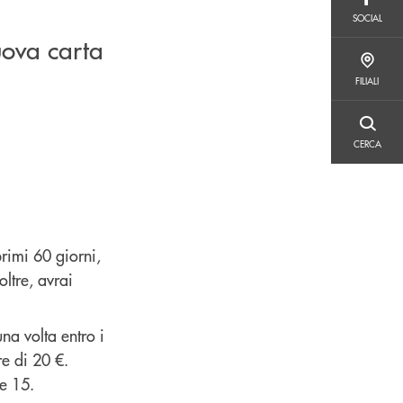
SOCIAL
SOCIAL
ova carta
FILIALI
FILIALI
CERCA
CERCA
primi 60 giorni,
ltre, avrai
una volta entro i
e di 20 €.
ne 15.