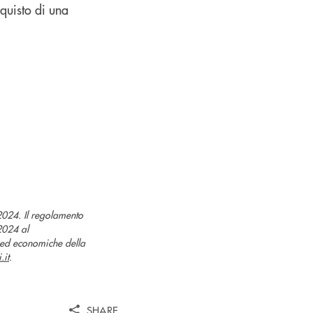
cquisto di una
024. Il regolamento
2024 al
i ed economiche della
.it
.
SHARE