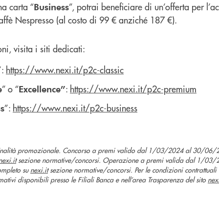
na carta “
”, potrai beneficiare di un’offerta per l’a
Business
affè Nespresso (al costo di 99 € anziché 187 €).
, visita i siti dedicati:
”:
https://www.nexi.it/p2c-classic
” o “
:
https://www.nexi.it/p2c-premium
e
Excellence”
”:
https://www.nexi.it/p2c-business
s
finalità promozionale. Concorso a premi valido dal 1/03/2024 al 30/06/2
nexi.it
sezione normative/concorsi. Operazione a premi valida dal 1/03/
mpleto su
nexi.it
sezione normative/concorsi. Per le condizioni contrattual
mativi disponibili presso le Filiali Banca e nell’area Trasparenza del sito
nexi