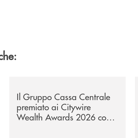
che:
te-lounge-con-imprese-ad-alto-potenziale/
/news/il-gruppo-cassa-centrale-premiato-ai-citywire-
/
Il Gruppo Cassa Centrale
premiato ai Citywire
Wealth Awards 2026 come
“Piattaforma tecnologica
dell’anno”