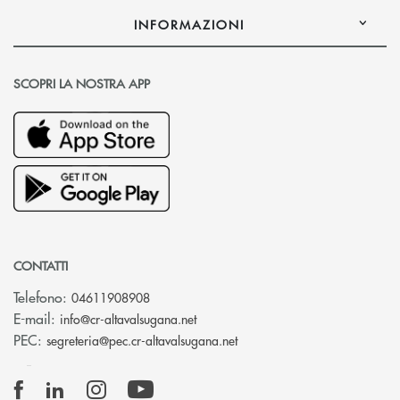
INFORMAZIONI
SCOPRI LA NOSTRA APP
CONTATTI
Telefono:
04611908908
(si apre l’app di posta elettronica
E-mail:
info@cr-altavalsugana.net
(si apre l’app di posta elet
PEC:
segreteria@pec.cr-altavalsugana.net