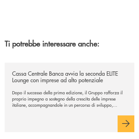
Ti potrebbe interessare anche:
/news/cassa-centrale-banca-avvia-la-seconda-elite-lounge-con-imprese-
Cassa Centrale Banca avvia la seconda ELITE
Lounge con imprese ad alto potenziale
Dopo il successo della prima edizione, il Gruppo rafforza il
proprio impegno a sostegno della crescita delle imprese
italiane, accompagnandole in un percorso di sviluppo,
innovazione e accesso ai mercati dei capitali.