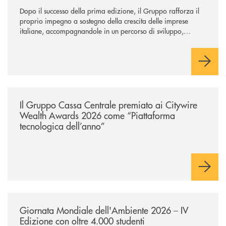
Dopo il successo della prima edizione, il Gruppo rafforza il
proprio impegno a sostegno della crescita delle imprese
italiane, accompagnandole in un percorso di sviluppo,
innovazione e accesso ai mercati dei capitali.
/news/il-gruppo-cassa-centrale-premiato-ai-citywire-wealth-awards-20
Il Gruppo Cassa Centrale premiato ai Citywire
Wealth Awards 2026 come “Piattaforma
tecnologica dell’anno”
/news/giornatamondialedellambiente2026/
Giornata Mondiale dell'Ambiente 2026 – IV
Edizione con oltre 4.000 studenti