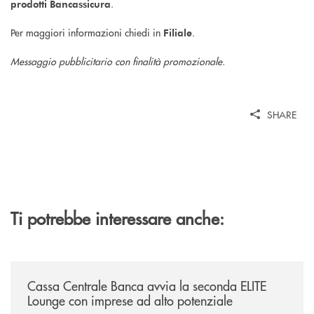
.
prodotti Bancassicura
Per maggiori informazioni chiedi in
.
Filiale
Messaggio pubblicitario con finalità promozionale.
SHARE
Ti potrebbe interessare anche:
/news/cassa-centrale-banca-avvia-la-seconda-elite-lounge-con-imprese-
Cassa Centrale Banca avvia la seconda ELITE
Lounge con imprese ad alto potenziale