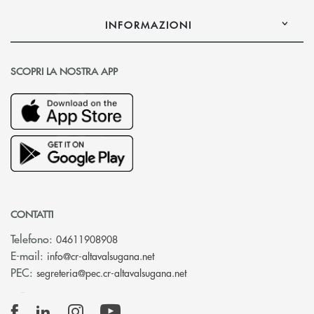
INFORMAZIONI
SCOPRI LA NOSTRA APP
CONTATTI
Telefono:
04611908908
(si apre l’app di posta elettronica
E-mail:
info@cr-altavalsugana.net
(si apre l’app di posta elet
PEC:
segreteria@pec.cr-altavalsugana.net