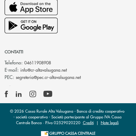
CONTATTI
Telefono:
04611908908
(si apre l’app di posta elettronica
E-mail:
info@cr-altavalsugana.net
(si apre l’app di posta elet
PEC:
segreteria@pec.cr-altavalsugana.net
© 2026 Cassa Rurale Alta Valsugana - Banca di credito cooperativo
- società cooperativa - Società partecipante al Gruppo IVA Cassa
Centrale Banca · P.Iva 02529020220
Crediti
|
Note legali