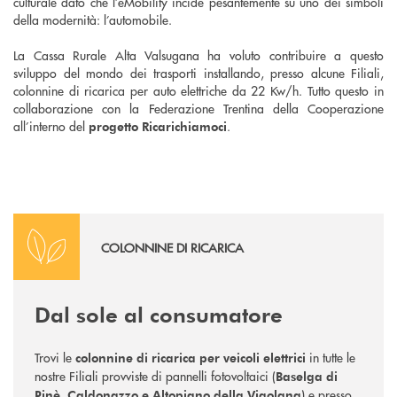
culturale dato che l’eMobility incide pesantemente su uno dei simboli
della modernità: l’automobile.
La Cassa Rurale Alta Valsugana ha voluto contribuire a questo
sviluppo del mondo dei trasporti installando, presso alcune Filiali,
colonnine di ricarica per auto elettriche da 22 Kw/h. Tutto questo in
collaborazione con la Federazione Trentina della Cooperazione
all’interno del
.
progetto Ricarichiamoci
COLONNINE DI RICARICA
Dal sole al consumatore
Trovi le
in tutte le
colonnine di ricarica
per veicoli elettrici
nostre Filiali provviste di pannelli fotovoltaici (
Baselga di
) e
presso
Pinè, Caldonazzo e Altopiano della Vigolana