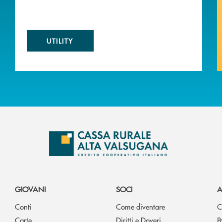
UTILITY
GIOVANI
SOCI
A
Conti
Come diventare
C
Carte
Diritti e Doveri
P