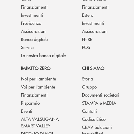
Finanziamenti
Finanziamenti
Investimenti
Estero
Previdenza
Investimenti
Assicurazioni
Assicurazioni
Banca digitale
PNRR
Servizi
POS
La nostra banca digitale
IMPATTO ZERO
CHI SIAMO
Noi per l'ambiente
Storia
Voi per l'ambiente
Gruppo
Finanziamenti
Documenti societari
Risparmio
STAMPA e MEDIA
Eventi
Contatti
ALTA VALSUGANA
Codice Etico
SMART VALLEY
CRAV Soluzioni
DICONO DI NOI
Immobiliari