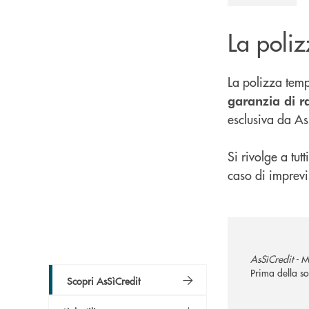
La poli
La polizza tem
garanzia di ra
esclusiva da A
Si rivolge a tut
caso di imprevis
AsSìCredit -
M
Prima della so
Scopri AsSìCredit