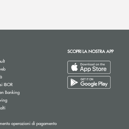
SCOPRI LA NOSTRA APP
ult
web
tà
si IBOR
Apre una nuova finestra
en Banking
wing
lti
Apre una nuova finestra
mento operazioni di pagamento