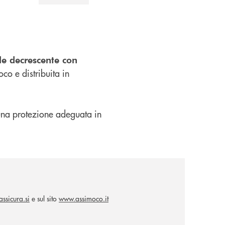
le decrescente con
co e distribuita in
i una protezione adeguata in
ssicura.si
e sul sito
www.assimoco.it