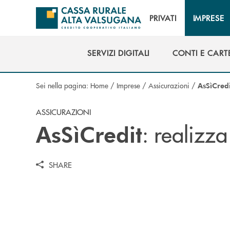
Salta al contenuto principale
PRIVATI
IMPRESE
SERVIZI DIGITALI
CONTI E CART
SERVIZI DIGITALI
CONTI E CART
Sei nella pagina:
Home
/
Imprese
/
Assicurazioni
/
AsSìCredi
ASSICURAZIONI
: realizza
AsSìCredit
SHARE