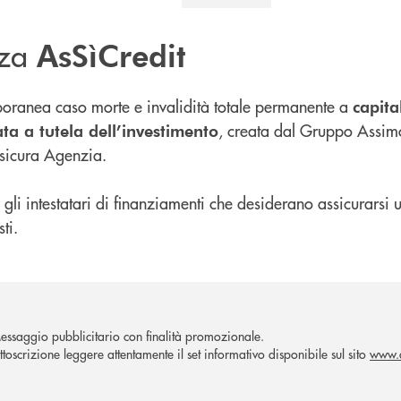
zza
AsSìCredit
poranea caso morte e invalidità totale permanente a
capita
, creata dal Gruppo Assimo
ta a tutela dell’investimento
ssicura Agenzia.
ti gli intestatari di finanziamenti che desiderano assicurars
ti.
essaggio pubblicitario con finalità promozionale.
ttoscrizione leggere attentamente il set informativo disponibile sul sito
www.a