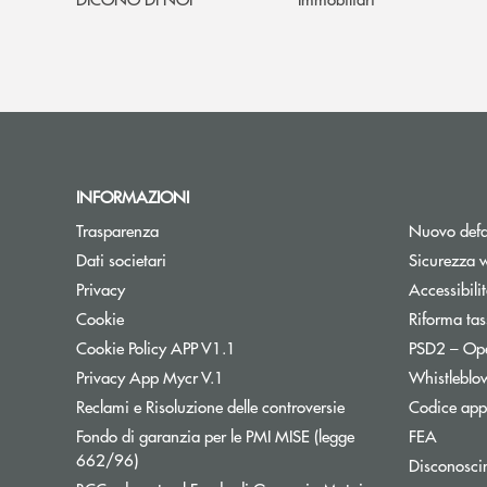
INFORMAZIONI
Trasparenza
Nuovo defa
Dati societari
Sicurezza 
Privacy
Accessibili
Cookie
Riforma tas
Cookie Policy APP V1.1
PSD2 – Op
Privacy App Mycr V.1
Whistleblo
Reclami e Risoluzione delle controversie
Codice appa
Fondo di garanzia per le PMI MISE (legge
FEA
Apre una nuova finestra
662/96)
Disconosci