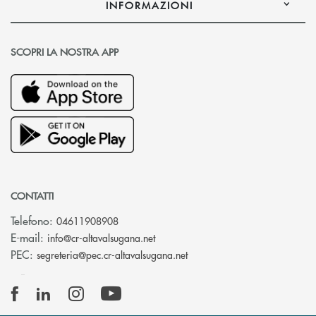
INFORMAZIONI
SCOPRI LA NOSTRA APP
CONTATTI
Telefono:
04611908908
(si apre l’app di posta elettronica
E-mail:
info@cr-altavalsugana.net
(si apre l’app di posta elet
PEC:
segreteria@pec.cr-altavalsugana.net