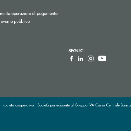
Apre una nuova finestra
mento operazioni di pagamento
 evento pubblico
SEGUICI
lettronica)
posta elettronica)
 società cooperativa - Società partecipante al Gruppo IVA Cassa Centrale Banca 