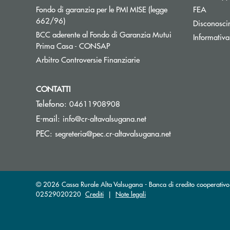
Fondo di garanzia per le PMI MISE (legge
FEA
Apre una nuova finestra
662/96)
Disconosci
BCC aderente al Fondo di Garanzia Mutui
Informativa
Apre una nuova finestra
Prima Casa - CONSAP
Apre una nuova finestra
Arbitro Controversie Finanziarie
CONTATTI
Telefono:
04611908908
(si apre l’app di posta e
E-mail:
info@cr-altavalsugana.net
(si apre l’app di 
PEC:
segreteria@pec.cr-altavalsugana.net
© 2026 Cassa Rurale Alta Valsugana - Banca di credito cooperativo -
02529020220
Crediti
|
Note legali