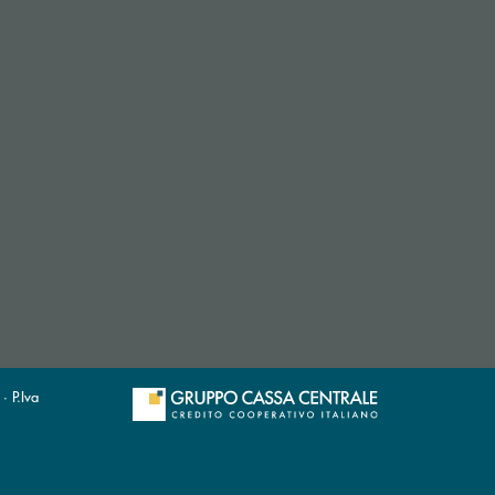
· P.Iva