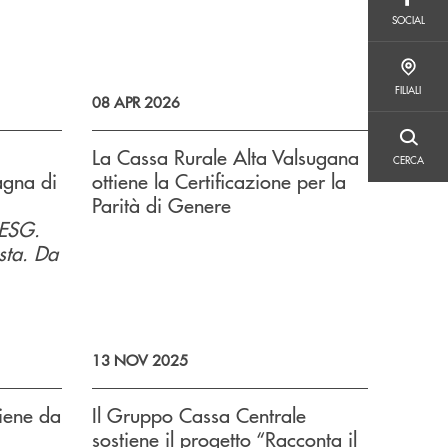
SOCIAL
SOCIAL
FILIALI
FILIALI
08 APR 2026
CERCA
La Cassa Rurale Alta Valsugana
CERCA
agna di
ottiene la Certificazione per la
Parità di Genere
 ESG.
usta. Da
13 NOV 2025
iene da
Il Gruppo Cassa Centrale
sostiene il progetto “Racconta il