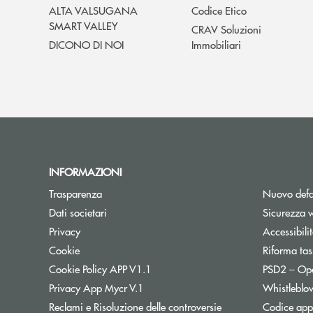
ALTA VALSUGANA
Codice Etico
SMART VALLEY
CRAV Soluzioni
DICONO DI NOI
Immobiliari
INFORMAZIONI
Trasparenza
Nuovo defa
Dati societari
Sicurezza 
Privacy
Accessibili
Cookie
Riforma tas
Cookie Policy APP V1.1
PSD2 – Op
Privacy App Mycr V.1
Whistleblo
Reclami e Risoluzione delle controversie
Codice appa