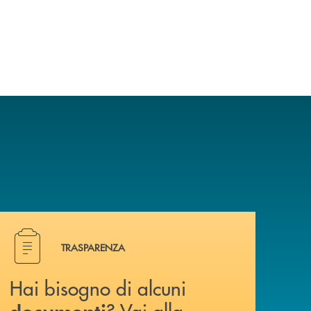
Hai bisogno di alcuni documenti ? Vai alla pagina traspa
TRASPARENZA
Hai bisogno di alcuni
? Vai alla
documenti