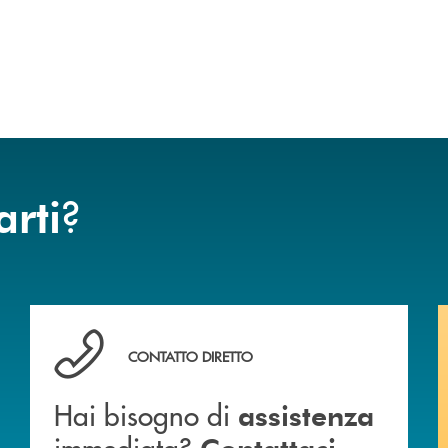
?
arti
 BANCA
Hai bisogno di assistenza immediata? Contattaci .
CONTATTO DIRETTO
Hai bisogno di
assistenza
immediata?
.
Contattaci