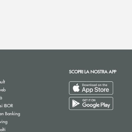
SCOPRI LA NOSTRA APP
ult
web
tà
si IBOR
Apre una nuova finestra
en Banking
wing
lti