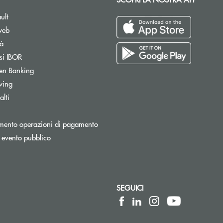
ult
web
tà
si IBOR
Apre una nuova finestra
en Banking
wing
lti
Apre una nuova finestra
mento operazioni di pagamento
 evento pubblico
SEGUICI
lettronica)