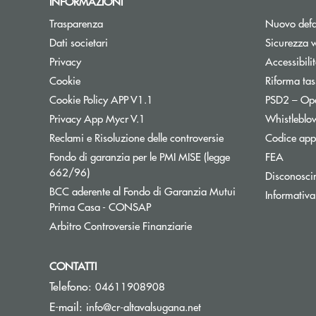
INFORMAZIONI
Trasparenza
Nuovo defa
Dati societari
Sicurezza 
Privacy
Accessibili
Cookie
Riforma tas
Cookie Policy APP V1.1
PSD2 – Op
Privacy App Mycr V.1
Whistleblo
Reclami e Risoluzione delle controversie
Codice appa
Fondo di garanzia per le PMI MISE (legge
FEA
Apre una nuova finestra
662/96)
Disconosci
BCC aderente al Fondo di Garanzia Mutui
Informativa
Apre una nuova finestra
Prima Casa - CONSAP
Apre una nuova finestra
Arbitro Controversie Finanziarie
CONTATTI
Telefono:
04611908908
(si apre l’app di posta e
E-mail:
info@cr-altavalsugana.net