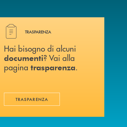
Hai bisogno di alcuni documenti ? Vai alla pagina traspa
TRASPARENZA
Hai bisogno di alcuni
? Vai alla
documenti
pagina
.
trasparenza
TRASPARENZA