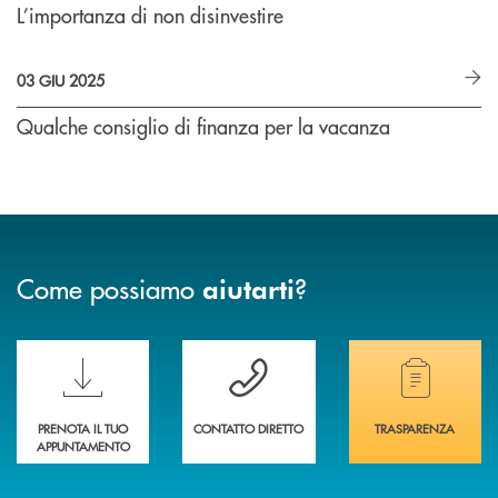
L’importanza di non disinvestire
03 GIU 2025
Qualche consiglio di finanza per la vacanza
Come possiamo
?
aiutarti
Scopri le funzionalità della nuova PRENOTA BANCA
Hai bisogno di assistenza immediata? Contatta
Hai bisogno di alcuni
PRENOTA IL TUO
CONTATTO DIRETTO
TRASPARENZA
APPUNTAMENTO