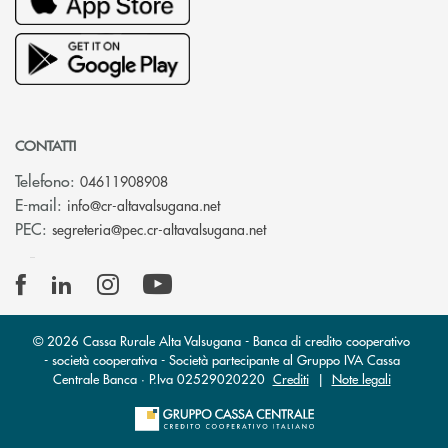
CONTATTI
Telefono:
04611908908
(si apre l’app di posta elettronica
E-mail:
info@cr-altavalsugana.net
(si apre l’app di posta elet
PEC:
segreteria@pec.cr-altavalsugana.net
© 2026 Cassa Rurale Alta Valsugana - Banca di credito cooperativo
- società cooperativa - Società partecipante al Gruppo IVA Cassa
Centrale Banca · P.Iva 02529020220
Crediti
|
Note legali