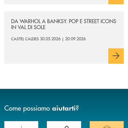
/news/da-warhol-a-banksy-pop-e-street-icons-in-val-di-sole/
DA WARHOL A BANKSY. POP E STREET ICONS
IN VAL DI SOLE
CASTEL CALDES 30.05.2026 | 20.09.2026
Come possiamo
?
aiutarti
Scopri le funzionalità della nuova PRENOTA BANCA
Hai bisogno di assistenza immediata? Contatta
Hai bisogno di alcuni