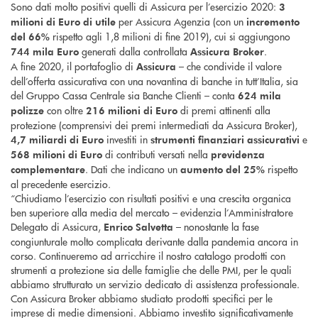
Sono dati molto positivi quelli di Assicura per l’esercizio 2020:
3
per Assicura Agenzia (con un
milioni di Euro di utile
incremento
rispetto agli 1,8 milioni di fine 2019), cui si aggiungono
del 66%
generati dalla controllata
.
744 mila Euro
Assicura Broker
A fine 2020, il portafoglio di
– che condivide il valore
Assicura
dell’offerta assicurativa con una novantina di banche in tutt’Italia, sia
del Gruppo Cassa Centrale sia Banche Clienti – conta
624 mila
con oltre
di premi attinenti alla
polizze
216 milioni di Euro
protezione (comprensivi dei premi intermediati da Assicura Broker),
investiti in
e
4,7 miliardi di Euro
strumenti finanziari assicurativi
di contributi versati nella
568 milioni di Euro
previdenza
. Dati che indicano un
rispetto
complementare
aumento del 25%
al precedente esercizio.
“Chiudiamo l’esercizio con risultati positivi e una crescita organica
ben superiore alla media del mercato – evidenzia l’Amministratore
Delegato di Assicura,
– nonostante la fase
Enrico Salvetta
congiunturale molto complicata derivante dalla pandemia ancora in
corso. Continueremo ad arricchire il nostro catalogo prodotti con
strumenti a protezione sia delle famiglie che delle PMI, per le quali
abbiamo strutturato un servizio dedicato di assistenza professionale.
Con Assicura Broker abbiamo studiato prodotti specifici per le
imprese di medie dimensioni. Abbiamo investito significativamente