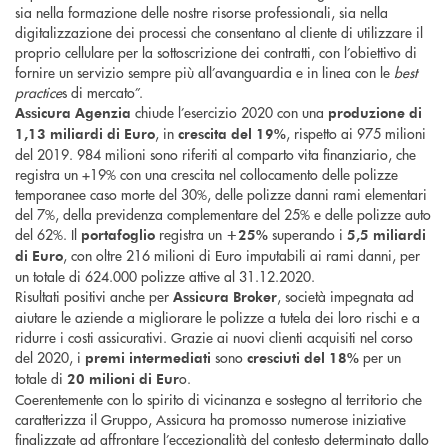
sia nella formazione delle nostre risorse professionali, sia nella
digitalizzazione dei processi che consentano al cliente di utilizzare il
proprio cellulare per la sottoscrizione dei contratti, con l’obiettivo di
fornire un servizio sempre più all’avanguardia e in linea con le
best
practice
s di mercato”.
chiude l’esercizio 2020 con una
Assicura Agenzia
produzione di
, in
, rispetto ai 975 milioni
1,13 miliardi di Euro
crescita del 19%
del 2019. 984 milioni sono riferiti al comparto vita finanziario, che
registra un +19% con una crescita nel collocamento delle polizze
temporanee caso morte del 30%, delle polizze danni rami elementari
del 7%, della previdenza complementare del 25% e delle polizze auto
del 62%. Il
registra un
superando i
portafoglio
+25%
5,5 miliardi
, con oltre 216 milioni di Euro imputabili ai rami danni, per
di Euro
un totale di 624.000 polizze attive al 31.12.2020.
Risultati positivi anche per
, società impegnata ad
Assicura Broker
aiutare le aziende a migliorare le polizze a tutela dei loro rischi e a
ridurre i costi assicurativi. Grazie ai nuovi clienti acquisiti nel corso
del 2020, i
sono
per un
premi intermediati
cresciuti del 18%
totale di
o.
20 milioni di Eur
Coerentemente con lo spirito di vicinanza e sostegno al territorio che
caratterizza il Gruppo, Assicura ha promosso numerose iniziative
finalizzate ad affrontare l’eccezionalità del contesto determinato dallo