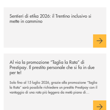
/news/sentieri-di-etika-2026/
Sentieri di etika 2026: il Trentino inclusivo si
mette in cammino
/news/al-via-la-promozione-taglia-la-rata-di-prestipay-il-prestito-perso
Al via la promozione “Taglia la Rata” di
Prestipay. Il prestito personale che si fa in due
per te!
Solo fino al 15 luglio 2026, grazie alla promozione “Taglia
la Rata” sarà possibile richiedere un prestito Prestipay con il
vantaggio di una rata più leggera da metà piano di
rimborso.