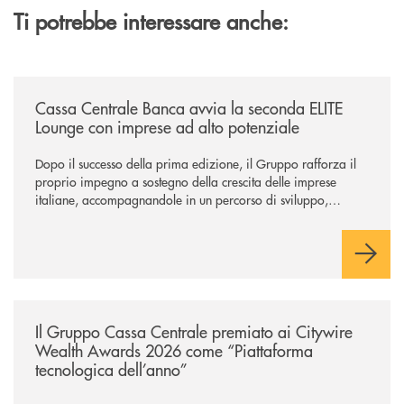
Ti potrebbe interessare anche:
/news/cassa-centrale-banca-avvia-la-seconda-elite-lounge-con-imprese-
Cassa Centrale Banca avvia la seconda ELITE
Lounge con imprese ad alto potenziale
Dopo il successo della prima edizione, il Gruppo rafforza il
proprio impegno a sostegno della crescita delle imprese
italiane, accompagnandole in un percorso di sviluppo,
innovazione e accesso ai mercati dei capitali.
/news/il-gruppo-cassa-centrale-premiato-ai-citywire-wealth-awards-20
Il Gruppo Cassa Centrale premiato ai Citywire
Wealth Awards 2026 come “Piattaforma
tecnologica dell’anno”