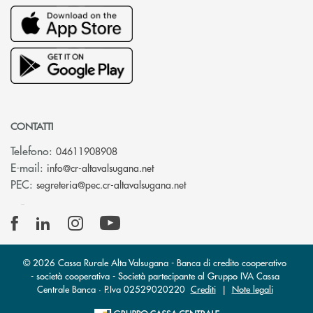
CONTATTI
Telefono:
04611908908
(si apre l’app di posta elettronica
E-mail:
info@cr-altavalsugana.net
(si apre l’app di posta elet
PEC:
segreteria@pec.cr-altavalsugana.net
© 2026 Cassa Rurale Alta Valsugana - Banca di credito cooperativo
- società cooperativa - Società partecipante al Gruppo IVA Cassa
Centrale Banca · P.Iva 02529020220
Crediti
|
Note legali