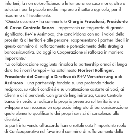
infortuni, la non autosufficienza e le temporanee caso morte, oltre a
soluzioni per le piccole medie imprese e il settore agricolo, per il
risparmio e l’Investimento.
“Questo accordo – ha commentato
Giorgio Fracalossi, Presidente
– rappresenta un traguardo di grande
di Cassa Centrale Banca
significato. R+V e Assimoco, che condividono con noi i valori della
prossimità ai territori e alle persone, rappresentano i partner ideali in
questo cammino di rafforzamento e potenziamento della strategia
bancassicurativa. Da oggi la Cooperazione si rafforza in maniera
importante.”
“La collaborazione raggiunta rinsalda la partnership ormai di lunga
data tra i nostri Gruppi – ha sottolineato
Norbert Rollinger,
Presidente del Consiglio Direttivo di R+V Versicherung e di
– una partnership fondata su una profonda fiducia
Assimoco
reciproca, su valori condivisi e su un’attenzione costante ai Soci, ai
Clienti e ai dipendenti. Con grande lungimiranza, Cassa Centrale
Banca è riuscita a radicare la propria presenza sul territorio e a
sviluppare con successo un approccio integrato di bancassicurazione
quale elemento qualificante dei propri servizi di consulenza alla
clientela.”
Le parti intervenute all’accordo hanno sottolineato l’importante ruolo
di Confcooperative nel favorire il cammino di rafforzamento della