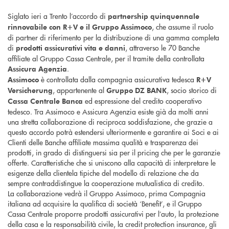
Siglato ieri a Trento l’accordo di
partnership quinquennale
, che assume il ruolo
rinnovabile con R+V e il Gruppo Assimoco
di partner di riferimento per la distribuzione di una gamma completa
di
, attraverso le 70 Banche
prodotti assicurativi vita e danni
affiliate al Gruppo Cassa Centrale, per il tramite della controllata
.
Assicura Agenzia
è controllata dalla compagnia assicurativa tedesca
Assimoco
R+V
, appartenente al
, socio storico di
Versicherung
Gruppo DZ BANK
ed espressione del credito cooperativo
Cassa Centrale Banca
tedesco. Tra Assimoco e Assicura Agenzia esiste già da molti anni
una stretta collaborazione di reciproca soddisfazione, che grazie a
questo accordo potrà estendersi ulteriormente e garantire ai Soci e ai
Clienti delle Banche affiliate massima qualità e trasparenza dei
prodotti, in grado di distinguersi sia per il pricing che per le garanzie
offerte. Caratteristiche che si uniscono alla capacità di interpretare le
esigenze della clientela tipiche del modello di relazione che da
sempre contraddistingue la cooperazione mutualistica di credito.
La collaborazione vedrà il Gruppo Assimoco, prima Compagnia
italiana ad acquisire la qualifica di società ‘Benefit’, e il Gruppo
Cassa Centrale proporre prodotti assicurativi per l’auto, la protezione
della casa e la responsabilità civile, la credit protection insurance, gli