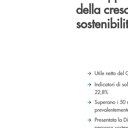
della cresc
sostenibili
Utile netto del
Indicatori di so
22,8%
Superano i 50 mi
prevalentement
Presentata la D
percorso sosten