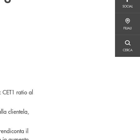
SOCIAL
SOCIAL
FILIALI
FILIALI
CERCA
CERCA
: CET1 ratio al
la clientela,
rendiconta il
 e in aumento