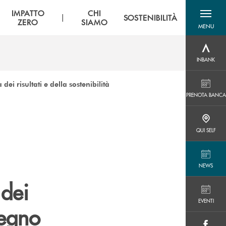
IMPATTO
CHI
|
SOSTENIBILITÀ
ZERO
SIAMO
MENU
menu destra
INBANK
INBANK
ei risultati e della sostenibilità
PRENOTA BANCA
PRENOTA BANCA
QUI SELF
QUI SELF
NEWS
NEWS
 dei
EVENTI
EVENTI
segno