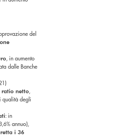
pprovazione del
ione
, in aumento
uro
zata dalle Banche
21)
,
ratio netto
 qualità degli
: in
ti
3,6% annuo),
iretta i 36