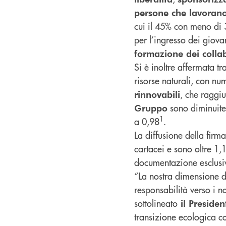
persone che lavoran
cui il 45% con meno di 3
per l’ingresso dei giova
formazione dei colla
Si è inoltre affermata tr
risorse naturali, con nu
, che raggi
rinnovabili
sono diminuite 
Gruppo
1
a 0,98
.
La diffusione della firm
cartacei e sono oltre 1,1
documentazione esclusiv
“La nostra dimensione 
responsabilità verso i no
sottolineato
il Preside
transizione ecologica c