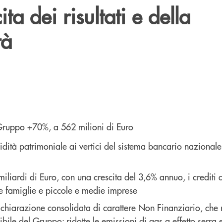
ita dei risultati e della
tà
 Gruppo +70%, a 562 milioni di Euro
lidità patrimoniale ai vertici del sistema bancario nazionale
liardi di Euro, con una crescita del 3,6% annuo, i crediti al
e famiglie e piccole e medie imprese
ichiarazione consolidata di carattere Non Finanziario, che 
ibile del Gruppo: ridotte le emissioni di gas a effetto serra