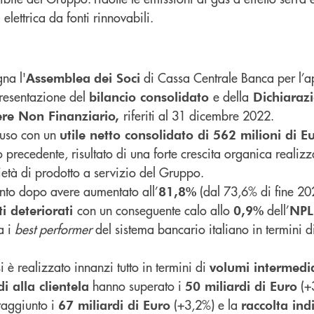
 elettrica da fonti rinnovabili.
gna l'
di Cassa Centrale Banca per l’a
Assemblea
dei Soci
presentazione del
e della
bilancio consolidato
Dichiaraz
riferiti al 31 dicembre 2022.
tere Non Finanziario,
hiuso con un
utile netto consolidato di 562 milioni di E
o precedente, risultato di una forte crescita organica realiz
cietà di prodotto a servizio del Gruppo.
giunto dopo avere aumentato all’
(dal 73,6% di fine 20
81,8%
con un conseguente calo allo
dell’
ti deteriorati
0,9%
NPL 
a i
best performer
del sistema bancario italiano in termini di
si è realizzato innanzi tutto in termini di
volumi intermedia
hanno superato i
(+
di alla clientela
50 miliardi di Euro
aggiunto i
(+3,2%) e la
67 miliardi di Euro
raccolta ind