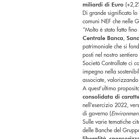
(+2,2
miliardi di Euro
Di grande significato lo
comuni NEF che nelle Ge
“Molto è stato fatto fino
,
Centrale Banca
Sand
patrimoniale che si fond
posti nel nostro sentiero
Società Controllate ci c
impegno nella sostenibil
associate, valorizzando 
A quest’ultimo proposito
consolidata di carat
nell’esercizio 2022, vers
di governo (
Environment
Sulle varie tematiche ci
delle Banche del Gruppo
,
liberalità
sponsorizz