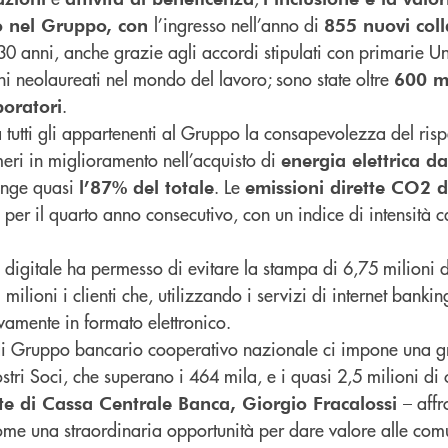
l’ingresso nell’anno di
o nel Gruppo, con
855 nuovi coll
0 anni, anche grazie agli accordi stipulati con primarie Uni
ni neolaureati nel mondo del lavoro; sono state oltre
600 mi
.
boratori
a tutti gli appartenenti al Gruppo la consapevolezza del risp
meri in miglioramento nell’acquisto di
energia elettrica da
unge quasi
. Le
l’87% del totale
emissioni dirette CO2 d
per il quarto anno consecutivo, con un indice di intensità 
a digitale ha permesso di evitare la stampa di 6,75 milioni 
 milioni i clienti che, utilizzando i servizi di internet bankin
amente in formato elettronico.
di Gruppo bancario cooperativo nazionale ci impone una 
stri Soci, che superano i 464 mila, e i quasi 2,5 milioni di c
– aff
nte di Cassa Centrale Banca, Giorgio Fracalossi
ome una straordinaria opportunità per dare valore alle comu