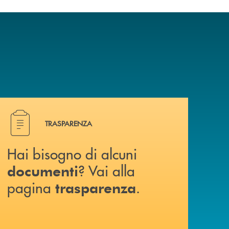
Hai bisogno di alcuni documenti ? Vai alla pagina traspa
TRASPARENZA
Hai bisogno di alcuni
? Vai alla
documenti
pagina
.
trasparenza