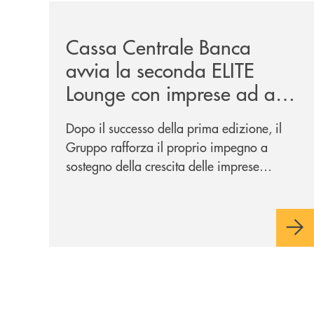
/news/cassa-centrale-banca-avvia-la-seconda-eli
Cassa Centrale Banca
avvia la seconda ELITE
Lounge con imprese ad alto
potenziale
Dopo il successo della prima edizione, il
Gruppo rafforza il proprio impegno a
sostegno della crescita delle imprese
italiane, accompagnandole in un percorso
di sviluppo, innovazione e accesso ai
mercati dei capitali.