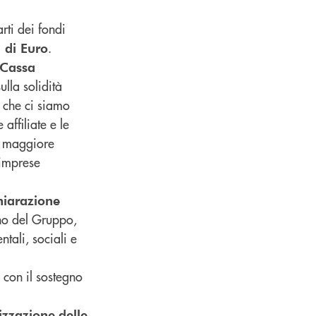
rti dei fondi
.
i di Euro
 Cassa
ulla solidità
i che ci siamo
affiliate e le
un maggiore
 imprese
hiarazione
no del Gruppo,
ntali, sociali e
 con il sostegno
rizzazione
delle