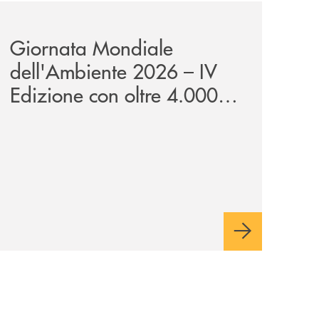
wealth-awards-2026-come-piattaforma-tecnologica-dell-an
news/giornatamondialedellambiente2026/
Giornata Mondiale
dell'Ambiente 2026 – IV
Edizione con oltre 4.000
studenti