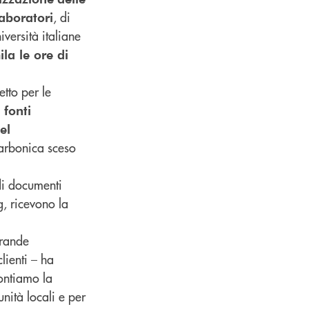
, di
aboratori
versità italiane
la le ore di
etto per le
 fonti
el
carbonica sceso
di documenti
g, ricevono la
grande
lienti – ha
rontiamo la
nità locali e per