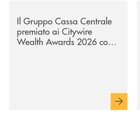
te-lounge-con-imprese-ad-alto-potenziale/
/news/il-gruppo-cassa-centrale-premiato-ai-citywire-
/
Il Gruppo Cassa Centrale
premiato ai Citywire
Wealth Awards 2026 come
“Piattaforma tecnologica
dell’anno”