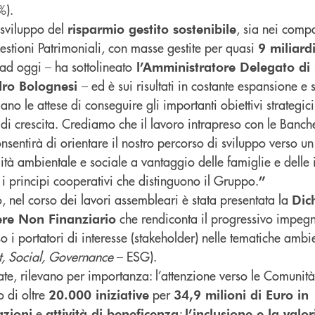
%).
 sviluppo del
, sia nei compa
risparmio gestito sostenibile
stioni Patrimoniali, con masse gestite per quasi
9 miliard
 ad oggi – ha sottolineato
l’Amministratore Delegato di
– ed è sui risultati in costante espansione e s
ro Bolognesi
ano le attese di conseguire gli importanti obiettivi strategic
 di crescita. Crediamo che il lavoro intrapreso con le Banche 
onsentirà di orientare il nostro percorso di sviluppo verso 
ità ambientale e sociale a vantaggio delle famiglie e delle
i principi cooperativi che distinguono il Gruppo.
”
, nel corso dei lavori assembleari è stata presentata la
Dic
che rendiconta il progressivo impeg
tere Non Finanziario
o i portatori di interesse (stakeholder) nelle tematiche ambie
, Social, Governance
– ESG).
tate, rilevano per importanza: l’attenzione verso le Comunità
 di oltre
per
20.000 iniziative
34,9 milioni di Euro in
e
;
azioni
attività di beneficenza
l’inclusione e la valo